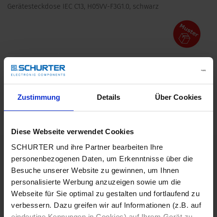
Gerätesteckdose IEC C13, H05VV-F3G1.0, schwarz
Beschreibung 6051.2188
Zustimmung
Details
Über Cookies
Details 6051.2188
Diese Webseite verwendet Cookies
SCHURTER und ihre Partner bearbeiten Ihre
10 A / 250 VAC; 50 Hz
Nenndaten IEC
personenbezogenen Daten, um Erkenntnisse über die
Besuche unserer Website zu gewinnen, um Ihnen
> 2 kVDC zwischen L-N
Spannungsfestigkeit
personalisierte Werbung anzuzeigen sowie um die
> 2 kVAC zwischen L/N-PE
Webseite für Sie optimal zu gestalten und fortlaufend zu
(1 min/50 Hz)
verbessern. Dazu greifen wir auf Informationen (z.B. auf
eindeutige Kennungen in Cookies) auf Ihrem Gerät zu