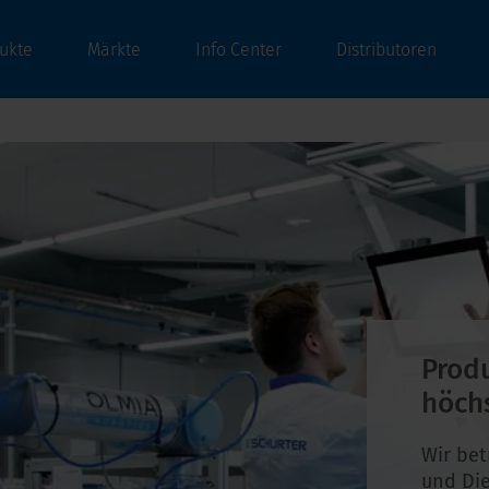
ukte
Märkte
Info Center
Distributoren
Prod
höch
Wir bet
und Die