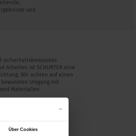
eitende,
 Ergebnisse und
d sicherheitsbewusstes
nd Arbeiten ist SCHURTER eine
ichtung. Wir achten auf einen
 bewussten Umgang mit
und Materialien.
rmationen
Über Cookies