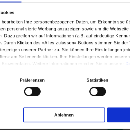
Cookies
bearbeiten Ihre personenbezogenen Daten, um Erkenntnisse üb
en personalisierte Werbung anzuzeigen sowie um die Webseite fü
n. Dazu greifen wir auf Informationen (z.B. auf eindeutige Kennu
e. Durch Klicken des «Alles zulassen»-Buttons stimmen Sie der
enigen unserer Partner zu. Sie können Ihre Einstellungen jede
lten» am Seitenende klicken. Ihre Einstellungen werden unsere
e Browserdaten. Weitere Informationen erhalten Sie in unserer
Da
China eine
Präferenzen
Statistiken
et, die den
tronikgeräten
 RoHS-
admium, Chrom
, PBDE.
Ablehnen