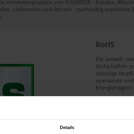
r alle Interessengruppen von SCHURTER - Kunden, Mitarb
geber, Lieferanten und Partner - nachhaltig exzellente
n.
RoHS
Ein umwelt- un
Wirtschaften u
ständige Verpfl
sparsamen und
Energieträgern 
Mehr Info
Details