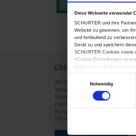
Diese Webseite verwendet 
SCHURTER und ihre Partner 
Website zu gewinnen, um Ihn
und fortlaufend zu verbesser
Gerät zu und speichern dies
SCHURTER Cookies sowie derj
«Cookie-Einstellungen verwa
China RoHS
haben keinen Einfluss auf di
Einwilligungsauswahl
Am 28. Februar 2006 wurde von 
Notwendig
Verwaltungssatzung verabschied
Einsatz derselben Stoffe in Elek
regelt wie auch die europäische
Richtlinie: Blei, Quecksilber, C
(VI) sowie die Flammhemmer PBB