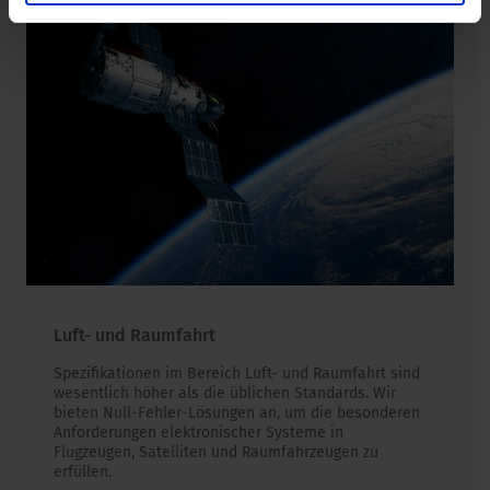
Luft- und Raumfahrt
Spezifikationen im Bereich Luft- und Raumfahrt sind
wesentlich höher als die üblichen Standards. Wir
bieten Null-Fehler-Lösungen an, um die besonderen
Anforderungen elektronischer Systeme in
Flugzeugen, Satelliten und Raumfahrzeugen zu
erfüllen.