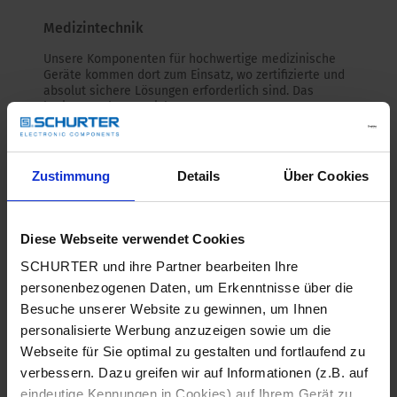
Medizintechnik
Unsere Komponenten für hochwertige medizinische
Geräte kommen dort zum Einsatz, wo zertifizierte und
absolut sichere Lösungen erforderlich sind. Das
breite Angebot an sicheren Stromversorgungen
erfüllt die Anforderungen eines anspruchsvollen
Marktes.
Lesen Sie mehr
Zustimmung
Details
Über Cookies
Diese Webseite verwendet Cookies
SCHURTER und ihre Partner bearbeiten Ihre
personenbezogenen Daten, um Erkenntnisse über die
Besuche unserer Website zu gewinnen, um Ihnen
personalisierte Werbung anzuzeigen sowie um die
Webseite für Sie optimal zu gestalten und fortlaufend zu
verbessern. Dazu greifen wir auf Informationen (z.B. auf
eindeutige Kennungen in Cookies) auf Ihrem Gerät zu