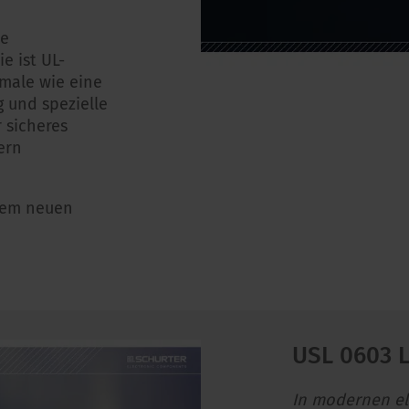
te
ie ist UL-
kmale wie eine
g und spezielle
 sicheres
ern
sem neuen
USL 0603 
In modernen e