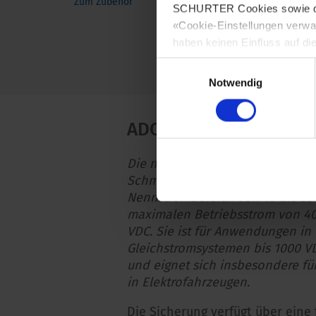
Zum Zubehör
Serie-,
SCHURTER Cookies sowie derj
werden
«Cookie-Einstellungen verwa
untersc
Montag
haben keinen Einfluss auf di
Spannu
Einwilligungsauswahl
Notwendig
ADO - Hochvoltsicher
Die neue SCHURTER ADO-Serie is
Schmelzsicherung mit einem
Nennstrombereich von 10 bis 63
maximalen Betriebsstrom von 40
VDC. Sie ist für Anwendungen in
Gleichstromsystemen bis 1000 V
und eignet sich insbesondere fü
in Elektrofahrzeugen.
Die Sicherung verfügt über eine 