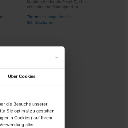
d
Kipphebel oder als Reset-Typ für
verschiedene Montagearten.
er
Thermisch-magnetische
Schutzschalter
Über Cookies
er die Besuche unserer
r Sie optimal zu gestalten
ngen in Cookies) auf Ihrem
 Verwendung aller