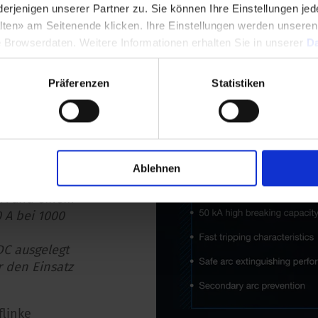
 Parallel- oder Stufen-Schalter
enigen unserer Partner zu. Sie können Ihre Einstellungen jede
 angeboten in
lten» am Seitenende klicken. Ihre Einstellungen werden unsere
hiedlicher Konfiguration und
evariationen.
e Browserdaten. Weitere Informationen erhalten Sie in unserer
Da
ngswähler ansehen
Präferenzen
Statistiken
ung
t eine
Ablehnen
 A und einem
 A bei 1000
DC ausgelegt
r den Einsatz
flinke