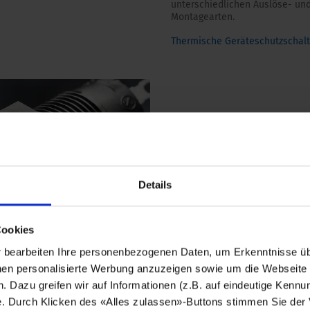
unterschiedlichen Auslöse- un
Montagearten.
Thermische Geräteschutzschalt
Details
Cookies
ungswähler
bearbeiten Ihre personenbezogenen Daten, um Erkenntnisse üb
en personalisierte Werbung anzuzeigen sowie um die Webseite fü
annungswähler von SCHURTER
n. Dazu greifen wir auf Informationen (z.B. auf eindeutige Kennu
sgelegt für den Einsatz in
tional anwendbaren Geräten.
e. Durch Klicken des «Alles zulassen»-Buttons stimmen Sie der