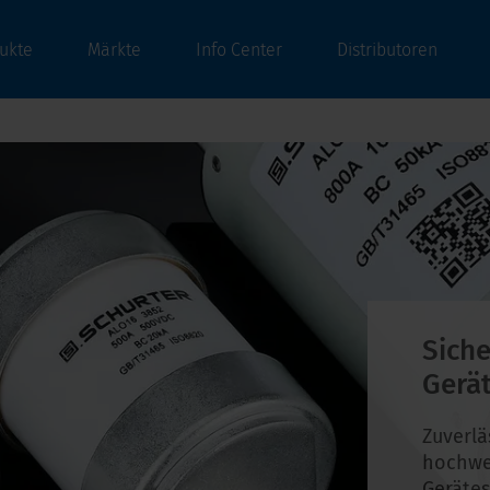
ukte
Märkte
Info Center
Distributoren
Siche
Gerä
Zuverlä
hochwe
Gerätes