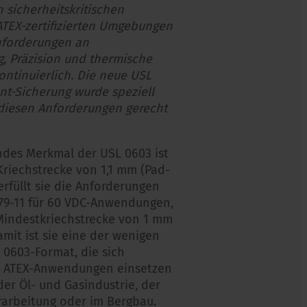
 sicherheitskritischen
ATEX-zertifizierten Umgebungen
Anforderungen an
g, Präzision und thermische
ontinuierlich. Die neue USL
nt-Sicherung wurde speziell
 diesen Anforderungen gerecht
ndes Merkmal der USL 0603 ist
Kriechstrecke von 1,1 mm (Pad-
erfüllt sie die Anforderungen
79-11 für 60 VDC-Anwendungen,
Mindestkriechstrecke von 1 mm
amit ist sie eine der wenigen
 0603-Format, die sich
n ATEX-Anwendungen einsetzen
 der Öl- und Gasindustrie, der
arbeitung oder im Bergbau.