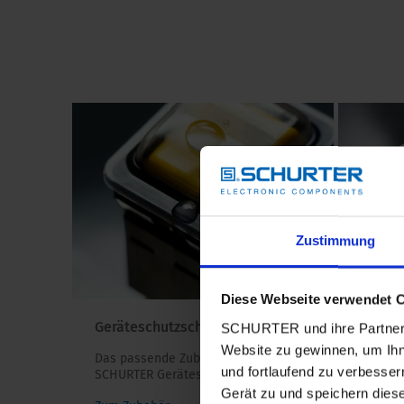
Zustimmung
Diese Webseite verwendet 
Geräteschutzschalter-Zubehör
Spann
SCHURTER und ihre Partner 
Website zu gewinnen, um Ihn
Das passende Zubehör zu den
Die Sp
und fortlaufend zu verbesser
SCHURTER Geräteschutz-Produkten.
sind au
interna
Gerät zu und speichern dies