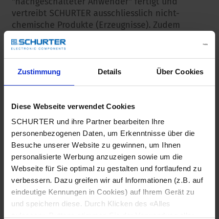
"nachgeschalteter Anwender" fertigt und
vertreibt SCHURTER ausschliesslich nicht-
chemische Produkte (Erzeugnisse). Zudem
werden aus den SCHURTER-Produkten unter
normalen und vernünftigerweise
vorhersehbaren Verwendungsbedingungen
keine chemischen Stoffe freigesetzt. Somit
Zustimmung
Details
Über Cookies
muss SCHURTER keine Stoffe oder
Zubereitungen registrieren. SCHURTER ist
zudem unter REACH nicht verpflichtet, für
Diese Webseite verwendet Cookies
seine Produkte Sicherheitsdatenblätter oder
SCHURTER und ihre Partner bearbeiten Ihre
Sicherheitsinformationen zur Verfügung
personenbezogenen Daten, um Erkenntnisse über die
stellen.
Besuche unserer Website zu gewinnen, um Ihnen
personalisierte Werbung anzuzeigen sowie um die
Die "Kandidatenliste" wird halbjährlich
Webseite für Sie optimal zu gestalten und fortlaufend zu
aktualisiert. Sie enthält aktuell 242 Stoffe, die
verbessern. Dazu greifen wir auf Informationen (z.B. auf
von der EChA als bedenklich eingestuft
eindeutige Kennungen in Cookies) auf Ihrem Gerät zu
werden. Der Einsatz dieser Stoffe ist durch die
und speichern diese. Durch Klicken des «Alles
REACH-Verordnung nicht verboten, sondern
zulassen»-Buttons stimmen Sie der Verwendung aller