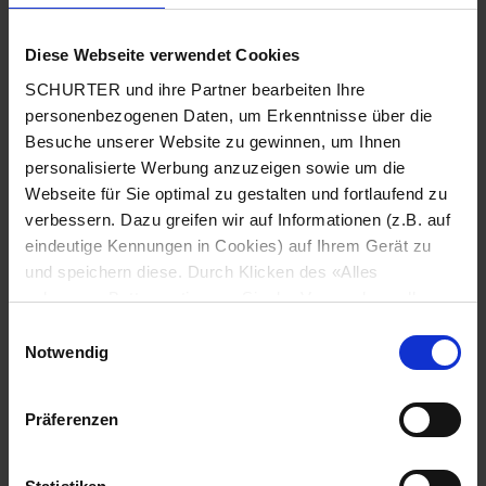
Diese Webseite verwendet Cookies
Land
*
SCHURTER und ihre Partner bearbeiten Ihre
personenbezogenen Daten, um Erkenntnisse über die
Besuche unserer Website zu gewinnen, um Ihnen
personalisierte Werbung anzuzeigen sowie um die
Webseite für Sie optimal zu gestalten und fortlaufend zu
Postleitzahl
*
verbessern. Dazu greifen wir auf Informationen (z.B. auf
eindeutige Kennungen in Cookies) auf Ihrem Gerät zu
und speichern diese. Durch Klicken des «Alles
zulassen»-Buttons stimmen Sie der Verwendung aller
Stadt
*
SCHURTER Cookies sowie derjenigen unserer Partner
Einwilligungsauswahl
zu. Sie können Ihre Einstellungen jederzeit ändern, indem
Notwendig
Sie auf «Cookie-Einstellungen verwalten» am Seitenende
klicken. Ihre Einstellungen werden unseren Partnern
Präferenzen
gemeldet und haben keinen Einfluss auf die
Telefonnummer
*
Browserdaten. Weitere Informationen erhalten Sie in
unserer
Datenschutzerklärung
.