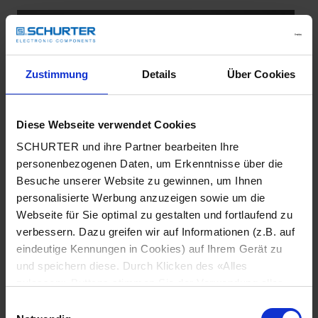
Zustimmung
Details
Über Cookies
Diese Webseite verwendet Cookies
SCHURTER und ihre Partner bearbeiten Ihre
personenbezogenen Daten, um Erkenntnisse über die
Besuche unserer Website zu gewinnen, um Ihnen
personalisierte Werbung anzuzeigen sowie um die
Webseite für Sie optimal zu gestalten und fortlaufend zu
verbessern. Dazu greifen wir auf Informationen (z.B. auf
eindeutige Kennungen in Cookies) auf Ihrem Gerät zu
2026-07-27
und speichern diese. Durch Klicken des «Alles
4763: Gerätesteckdose IEC Typ F / J
zulassen»-Buttons stimmen Sie der Verwendung aller
Mit der neuen Gerätesteckdose 4763 Typ F/J bietet
SCHURTER Cookies sowie derjenigen unserer Partner
SCHURTER eine flexible Lösung für moderne
Einwilligungsauswahl
zu. Sie können Ihre Einstellungen jederzeit ändern, indem
Stromverteilungssysteme. Die Kombination von Typ F