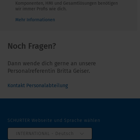
Komponenten, HMI und Gesamtlösungen benötigen
wir immer Profis wie dich.
Mehr Informationen
Noch Fragen?
Dann wende dich gerne an unsere
Personalreferentin Britta Geiser.
gnulietbalanosreP tkatnoK
SCHURTER Webseite und Sprache wählen
INTERNATIONAL - Deutsch