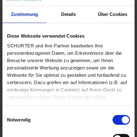
die Zusammenarbeit in einem engagierten
und motivierten Team
Zustimmung
Details
Über Cookies
eine umfassende Einarbeitung
eine 37h Woche sowie Gleitzeit
Diese Webseite verwendet Cookies
SCHURTER und ihre Partner bearbeiten Ihre
klimatisierte Arbeitsplätze
personenbezogenen Daten, um Erkenntnisse über die
Besuche unserer Website zu gewinnen, um Ihnen
ein bezuschusstes warmes Mittagessen in
personalisierte Werbung anzuzeigen sowie um die
unserer Kantine
Webseite für Sie optimal zu gestalten und fortlaufend zu
die Möglichkeit einer Hansefit-Mitgliedschaft
verbessern. Dazu greifen wir auf Informationen (z.B. auf
eindeutige Kennungen in Cookies) auf Ihrem Gerät zu
regelmäßige Mitarbeitenden-Events
und speichern diese. Durch Klicken des «Alles
zulassen»-Buttons stimmen Sie der Verwendung aller
SCHURTER Cookies sowie derjenigen unserer Partner
Einwilligungsauswahl
Einstieg in die Berufswelt
zu. Sie können Ihre Einstellungen jederzeit ändern, indem
Notwendig
Sie auf «Cookie-Einstellungen verwalten» am Seitenende
klicken. Ihre Einstellungen werden unseren Partnern