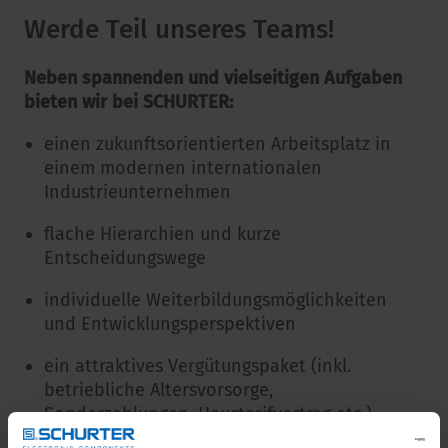
Werde Teil unseres Teams!
Neben spannenden und vielseitigen Aufgaben
bieten wir bei SCHURTER:
einen zukunftsorientierten Arbeitsplatz in
einem modernen internationalen
Industrieunternehmen
flache Hierarchien und kurze
Entscheidungswege
individuelle Weiterbildungsmöglichkeiten
und Entwicklungsperspektiven
ein attraktives Vergütungspaket (inkl.
betriebliche Altersvorsorge,
Sonderzahlungen, Haustarifvertrag etc.)