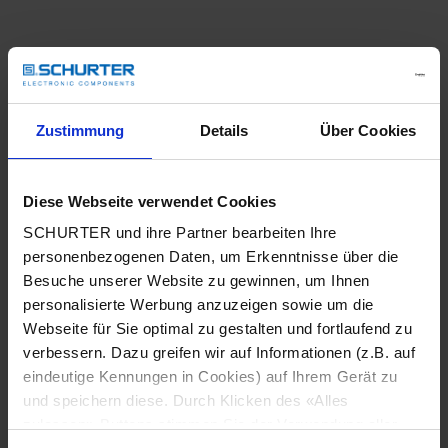
Zustimmung
Details
Über Cookies
Diese Webseite verwendet Cookies
SCHURTER und ihre Partner bearbeiten Ihre
personenbezogenen Daten, um Erkenntnisse über die
Besuche unserer Website zu gewinnen, um Ihnen
personalisierte Werbung anzuzeigen sowie um die
Webseite für Sie optimal zu gestalten und fortlaufend zu
verbessern. Dazu greifen wir auf Informationen (z.B. auf
eindeutige Kennungen in Cookies) auf Ihrem Gerät zu
und speichern diese. Durch Klicken des «Alles
Application error: a client-side exception has occurred
while
zulassen»-Buttons stimmen Sie der Verwendung aller
loading
www.schurter.com
(see the browser console for more