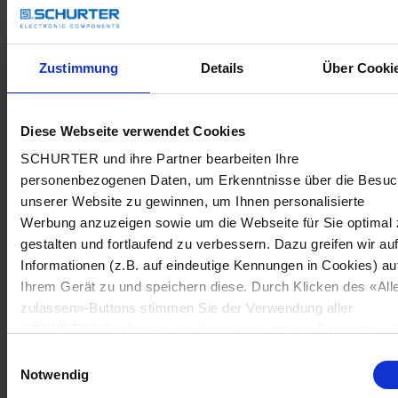
Zustimmung
Details
Über Cooki
Diese Webseite verwendet Cookies
SCHURTER und ihre Partner bearbeiten Ihre
personenbezogenen Daten, um Erkenntnisse über die Besu
unserer Website zu gewinnen, um Ihnen personalisierte
Werbung anzuzeigen sowie um die Webseite für Sie optimal 
gestalten und fortlaufend zu verbessern. Dazu greifen wir au
Informationen (z.B. auf eindeutige Kennungen in Cookies) au
Ihrem Gerät zu und speichern diese. Durch Klicken des «All
zulassen»-Buttons stimmen Sie der Verwendung aller
SCHURTER Cookies sowie derjenigen unserer Partner zu. S
können Ihre Einstellungen jederzeit ändern, indem Sie auf
Einwilligungsauswahl
«Cookie-Einstellungen verwalten» am Seitenende klicken. Ih
Notwendig
Einstellungen werden unseren Partnern gemeldet und haben