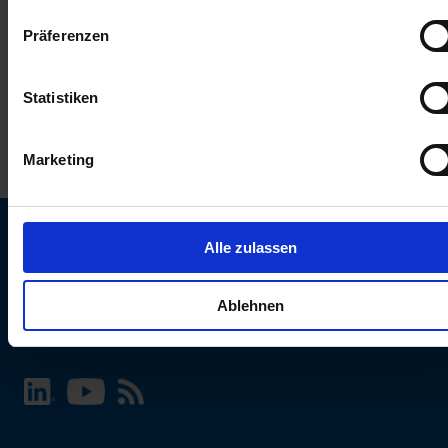
keinen Einfluss auf die Browserdaten. Weitere Informationen
Präferenzen
erhalten Sie in unserer
Datenschutzerklärung
.
Statistiken
Marketing
Alle zulassen
SCHURTER Webseite und Sprache wählen
Ablehnen
INTERNATIONAL - Deutsch