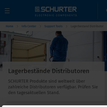
Home
Info Center
Support Tools
Lagerbestand Distributor
Lagerbestände Distributoren
SCHURTER Produkte sind weltweit über
zahlreiche Distributoren verfügbar. Prüfen Sie
den tagesaktuellen Stand.