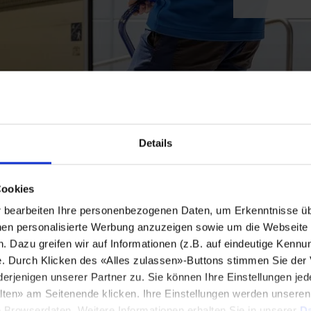
Details
Cookies
bearbeiten Ihre personenbezogenen Daten, um Erkenntnisse üb
en personalisierte Werbung anzuzeigen sowie um die Webseite fü
n. Dazu greifen wir auf Informationen (z.B. auf eindeutige Kennu
e. Durch Klicken des «Alles zulassen»-Buttons stimmen Sie der
enigen unserer Partner zu. Sie können Ihre Einstellungen jede
lten» am Seitenende klicken. Ihre Einstellungen werden unsere
e Browserdaten. Weitere Informationen erhalten Sie in unserer
Da