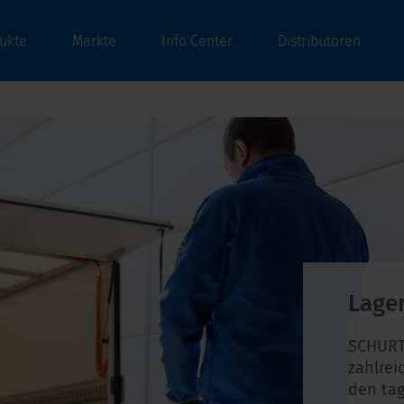
ukte
Märkte
Info Center
Distributoren
Lage
SCHURT
zahlrei
den tag