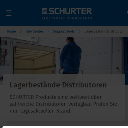
Home
Info Center
Support Tools
Lagerbestand Distributor
Lagerbestände Distributoren
SCHURTER Produkte sind weltweit über
zahlreiche Distributoren verfügbar. Prüfen Sie
den tagesaktuellen Stand.