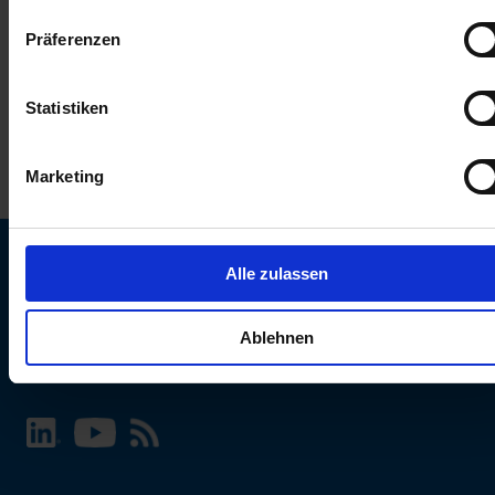
keinen Einfluss auf die Browserdaten. Weitere Informationen
Präferenzen
erhalten Sie in unserer
Datenschutzerklärung
.
Statistiken
Marketing
Alle zulassen
SCHURTER Webseite und Sprache wählen
Ablehnen
INTERNATIONAL - Deutsch