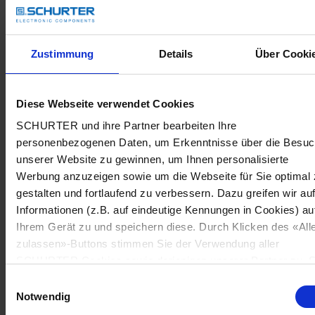
Zustimmung
Details
Über Cooki
Diese Webseite verwendet Cookies
SCHURTER und ihre Partner bearbeiten Ihre
personenbezogenen Daten, um Erkenntnisse über die Besu
unserer Website zu gewinnen, um Ihnen personalisierte
Werbung anzuzeigen sowie um die Webseite für Sie optimal 
gestalten und fortlaufend zu verbessern. Dazu greifen wir au
Informationen (z.B. auf eindeutige Kennungen in Cookies) au
Ihrem Gerät zu und speichern diese. Durch Klicken des «All
zulassen»-Buttons stimmen Sie der Verwendung aller
SCHURTER Cookies sowie derjenigen unserer Partner zu. S
können Ihre Einstellungen jederzeit ändern, indem Sie auf
Einwilligungsauswahl
«Cookie-Einstellungen verwalten» am Seitenende klicken. Ih
Notwendig
Einstellungen werden unseren Partnern gemeldet und haben