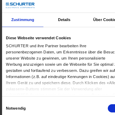
Zustimmung
Details
Über Cooki
Diese Webseite verwendet Cookies
SCHURTER und ihre Partner bearbeiten Ihre
personenbezogenen Daten, um Erkenntnisse über die Besu
unserer Website zu gewinnen, um Ihnen personalisierte
Werbung anzuzeigen sowie um die Webseite für Sie optimal 
gestalten und fortlaufend zu verbessern. Dazu greifen wir au
Informationen (z.B. auf eindeutige Kennungen in Cookies) au
Ihrem Gerät zu und speichern diese. Durch Klicken des «All
zulassen»-Buttons stimmen Sie der Verwendung aller
SCHURTER Cookies sowie derjenigen unserer Partner zu. S
können Ihre Einstellungen jederzeit ändern, indem Sie auf
Einwilligungsauswahl
«Cookie-Einstellungen verwalten» am Seitenende klicken. Ih
Notwendig
Einstellungen werden unseren Partnern gemeldet und haben