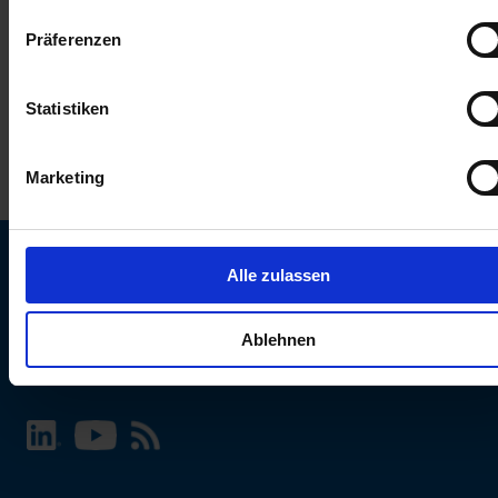
keinen Einfluss auf die Browserdaten. Weitere Informationen
Präferenzen
erhalten Sie in unserer
Datenschutzerklärung
.
Statistiken
Marketing
Alle zulassen
SCHURTER Webseite und Sprache wählen
Ablehnen
INTERNATIONAL - Deutsch