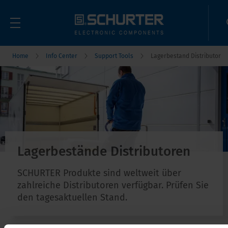
Home
Info Center
Support Tools
Lagerbestand Distributor
Lagerbestände Distributoren
SCHURTER Produkte sind weltweit über
zahlreiche Distributoren verfügbar. Prüfen Sie
den tagesaktuellen Stand.