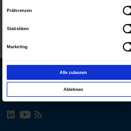
keinen Einfluss auf die Browserdaten. Weitere Informationen
Präferenzen
erhalten Sie in unserer
Datenschutzerklärung
.
Statistiken
Marketing
Alle zulassen
SCHURTER Webseite und Sprache wählen
Ablehnen
INTERNATIONAL - Deutsch