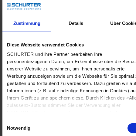
Zustimmung
Details
Über Cooki
Diese Webseite verwendet Cookies
SCHURTER und ihre Partner bearbeiten Ihre
personenbezogenen Daten, um Erkenntnisse über die Besu
unserer Website zu gewinnen, um Ihnen personalisierte
Werbung anzuzeigen sowie um die Webseite für Sie optimal 
gestalten und fortlaufend zu verbessern. Dazu greifen wir au
Informationen (z.B. auf eindeutige Kennungen in Cookies) au
Ihrem Gerät zu und speichern diese. Durch Klicken des «All
zulassen»-Buttons stimmen Sie der Verwendung aller
SCHURTER Cookies sowie derjenigen unserer Partner zu. S
können Ihre Einstellungen jederzeit ändern, indem Sie auf
Einwilligungsauswahl
«Cookie-Einstellungen verwalten» am Seitenende klicken. Ih
Notwendig
Einstellungen werden unseren Partnern gemeldet und haben