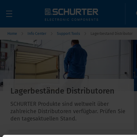
Home
Info Center
Support Tools
Lagerbestand Distributor
Lagerbestände Distributoren
SCHURTER Produkte sind weltweit über
zahlreiche Distributoren verfügbar. Prüfen Sie
den tagesaktuellen Stand.