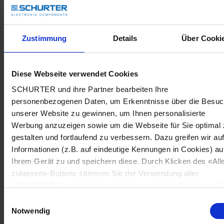
Zustimmung
Details
Über Cooki
Diese Webseite verwendet Cookies
SCHURTER und ihre Partner bearbeiten Ihre
personenbezogenen Daten, um Erkenntnisse über die Besu
unserer Website zu gewinnen, um Ihnen personalisierte
Werbung anzuzeigen sowie um die Webseite für Sie optimal 
gestalten und fortlaufend zu verbessern. Dazu greifen wir au
Informationen (z.B. auf eindeutige Kennungen in Cookies) au
Ihrem Gerät zu und speichern diese. Durch Klicken des «All
zulassen»-Buttons stimmen Sie der Verwendung aller
SCHURTER Cookies sowie derjenigen unserer Partner zu. S
können Ihre Einstellungen jederzeit ändern, indem Sie auf
Einwilligungsauswahl
«Cookie-Einstellungen verwalten» am Seitenende klicken. Ih
Notwendig
Einstellungen werden unseren Partnern gemeldet und haben