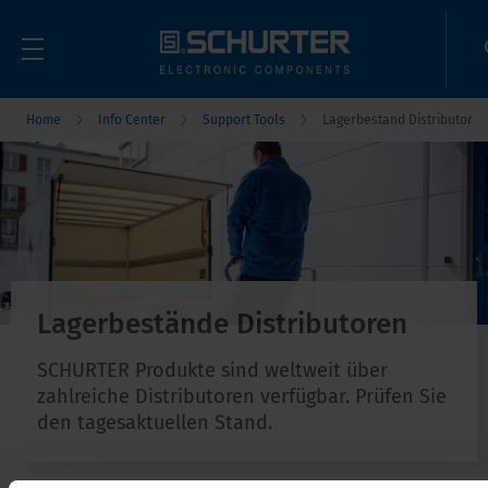
Home
Info Center
Support Tools
Lagerbestand Distributor
Lagerbestände Distributoren
SCHURTER Produkte sind weltweit über
zahlreiche Distributoren verfügbar. Prüfen Sie
den tagesaktuellen Stand.