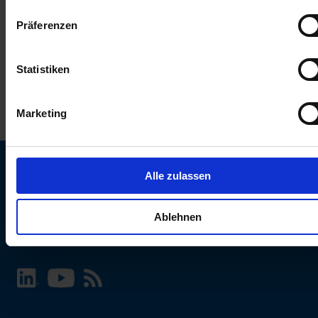
keinen Einfluss auf die Browserdaten. Weitere Informationen
Präferenzen
erhalten Sie in unserer
Datenschutzerklärung
.
Statistiken
Marketing
Alle zulassen
SCHURTER Webseite und Sprache wählen
Ablehnen
INTERNATIONAL - Deutsch