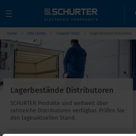
Home
Info Center
Support Tools
Lagerbestand Distributor
Lagerbestände Distributoren
SCHURTER Produkte sind weltweit über
zahlreiche Distributoren verfügbar. Prüfen Sie
den tagesaktuellen Stand.