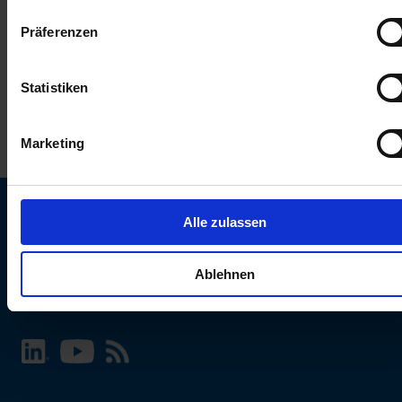
keinen Einfluss auf die Browserdaten. Weitere Informationen
Präferenzen
erhalten Sie in unserer
Datenschutzerklärung
.
Statistiken
Marketing
Alle zulassen
SCHURTER Webseite und Sprache wählen
Ablehnen
INTERNATIONAL - Deutsch