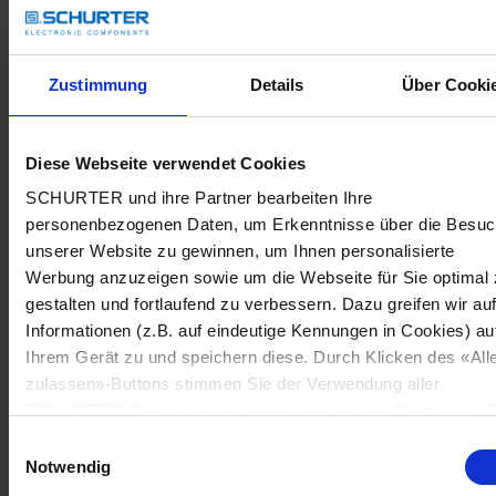
Zustimmung
Details
Über Cooki
Diese Webseite verwendet Cookies
SCHURTER und ihre Partner bearbeiten Ihre
personenbezogenen Daten, um Erkenntnisse über die Besu
unserer Website zu gewinnen, um Ihnen personalisierte
Werbung anzuzeigen sowie um die Webseite für Sie optimal 
gestalten und fortlaufend zu verbessern. Dazu greifen wir au
Informationen (z.B. auf eindeutige Kennungen in Cookies) au
Ihrem Gerät zu und speichern diese. Durch Klicken des «All
zulassen»-Buttons stimmen Sie der Verwendung aller
SCHURTER Cookies sowie derjenigen unserer Partner zu. S
können Ihre Einstellungen jederzeit ändern, indem Sie auf
Einwilligungsauswahl
«Cookie-Einstellungen verwalten» am Seitenende klicken. Ih
Notwendig
Einstellungen werden unseren Partnern gemeldet und haben