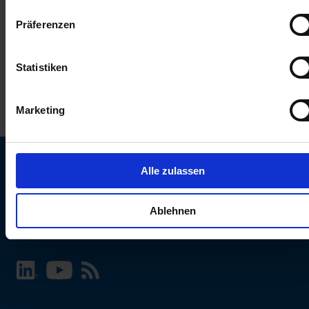
keinen Einfluss auf die Browserdaten. Weitere Informationen
Präferenzen
erhalten Sie in unserer
Datenschutzerklärung
.
Statistiken
Marketing
Alle zulassen
SCHURTER Webseite und Sprache wählen
Ablehnen
INTERNATIONAL - Deutsch