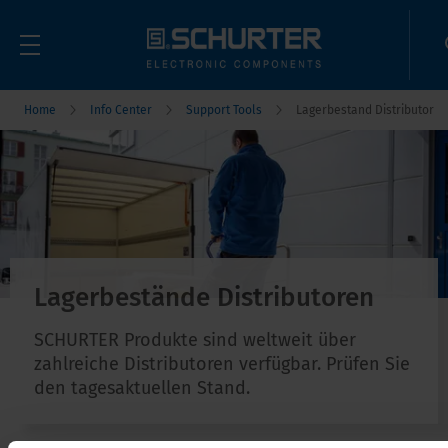
Home
Info Center
Support Tools
Lagerbestand Distributor
Lagerbestände Distributoren
SCHURTER Produkte sind weltweit über
zahlreiche Distributoren verfügbar. Prüfen Sie
den tagesaktuellen Stand.