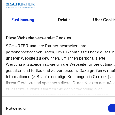
Zustimmung
Details
Über Cooki
Diese Webseite verwendet Cookies
SCHURTER und ihre Partner bearbeiten Ihre
personenbezogenen Daten, um Erkenntnisse über die Besu
unserer Website zu gewinnen, um Ihnen personalisierte
Werbung anzuzeigen sowie um die Webseite für Sie optimal 
gestalten und fortlaufend zu verbessern. Dazu greifen wir au
Informationen (z.B. auf eindeutige Kennungen in Cookies) au
Ihrem Gerät zu und speichern diese. Durch Klicken des «All
zulassen»-Buttons stimmen Sie der Verwendung aller
SCHURTER Cookies sowie derjenigen unserer Partner zu. S
können Ihre Einstellungen jederzeit ändern, indem Sie auf
Einwilligungsauswahl
«Cookie-Einstellungen verwalten» am Seitenende klicken. Ih
Notwendig
Einstellungen werden unseren Partnern gemeldet und haben