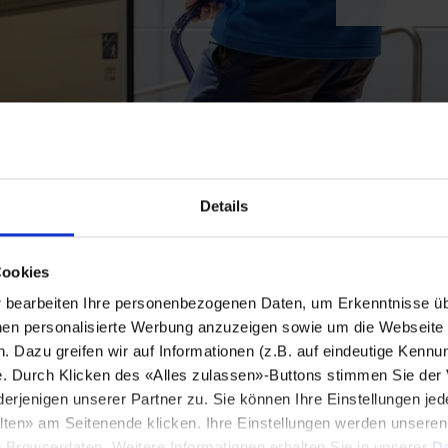
Details
Cookies
bearbeiten Ihre personenbezogenen Daten, um Erkenntnisse üb
en personalisierte Werbung anzuzeigen sowie um die Webseite fü
n. Dazu greifen wir auf Informationen (z.B. auf eindeutige Kennu
e. Durch Klicken des «Alles zulassen»-Buttons stimmen Sie der
enigen unserer Partner zu. Sie können Ihre Einstellungen jede
lten» am Seitenende klicken. Ihre Einstellungen werden unsere
e Browserdaten. Weitere Informationen erhalten Sie in unserer
Da