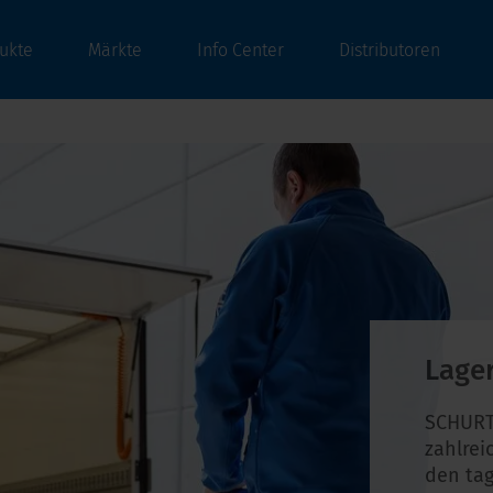
ukte
Märkte
Info Center
Distributoren
Lage
SCHURT
zahlrei
den tag