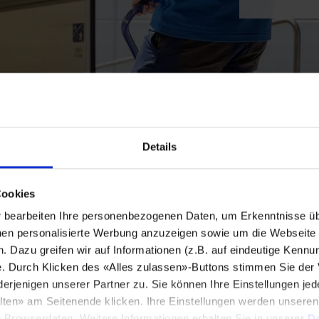
Details
Cookies
bearbeiten Ihre personenbezogenen Daten, um Erkenntnisse üb
en personalisierte Werbung anzuzeigen sowie um die Webseite fü
n. Dazu greifen wir auf Informationen (z.B. auf eindeutige Kennu
e. Durch Klicken des «Alles zulassen»-Buttons stimmen Sie der
enigen unserer Partner zu. Sie können Ihre Einstellungen jede
lten» am Seitenende klicken. Ihre Einstellungen werden unsere
e Browserdaten. Weitere Informationen erhalten Sie in unserer
Da