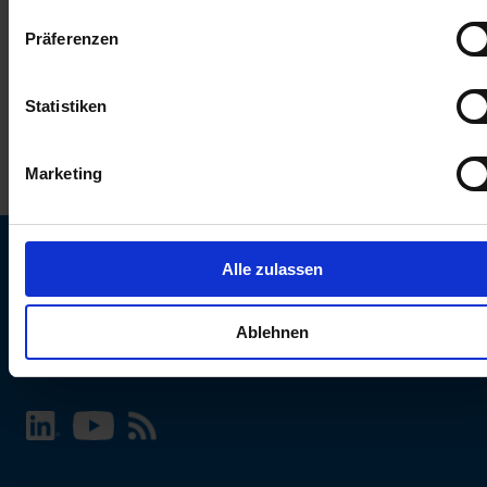
keinen Einfluss auf die Browserdaten. Weitere Informationen
Präferenzen
erhalten Sie in unserer
Datenschutzerklärung
.
Statistiken
Marketing
Alle zulassen
SCHURTER Webseite und Sprache wählen
Ablehnen
INTERNATIONAL - Deutsch