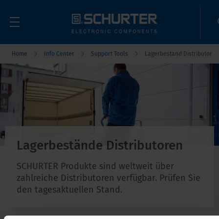
Home
Info Center
Support Tools
Lagerbestand Distributor
Lagerbestände Distributoren
SCHURTER Produkte sind weltweit über
zahlreiche Distributoren verfügbar. Prüfen Sie
den tagesaktuellen Stand.