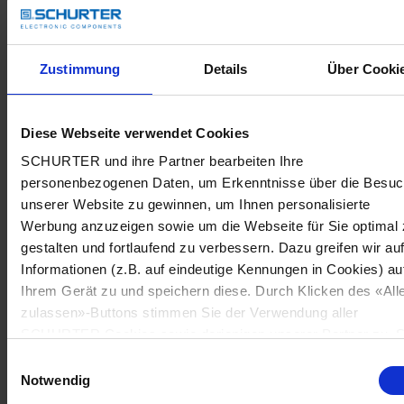
Zustimmung
Details
Über Cooki
Diese Webseite verwendet Cookies
SCHURTER und ihre Partner bearbeiten Ihre
personenbezogenen Daten, um Erkenntnisse über die Besu
unserer Website zu gewinnen, um Ihnen personalisierte
Werbung anzuzeigen sowie um die Webseite für Sie optimal 
gestalten und fortlaufend zu verbessern. Dazu greifen wir au
Informationen (z.B. auf eindeutige Kennungen in Cookies) au
Ihrem Gerät zu und speichern diese. Durch Klicken des «All
zulassen»-Buttons stimmen Sie der Verwendung aller
SCHURTER Cookies sowie derjenigen unserer Partner zu. S
können Ihre Einstellungen jederzeit ändern, indem Sie auf
Einwilligungsauswahl
«Cookie-Einstellungen verwalten» am Seitenende klicken. Ih
Notwendig
Einstellungen werden unseren Partnern gemeldet und haben