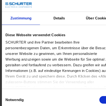
Zustimmung
Details
Über Cooki
Diese Webseite verwendet Cookies
SCHURTER und ihre Partner bearbeiten Ihre
personenbezogenen Daten, um Erkenntnisse über die Besu
unserer Website zu gewinnen, um Ihnen personalisierte
Werbung anzuzeigen sowie um die Webseite für Sie optimal 
gestalten und fortlaufend zu verbessern. Dazu greifen wir au
Informationen (z.B. auf eindeutige Kennungen in Cookies) au
Ihrem Gerät zu und speichern diese. Durch Klicken des «All
zulassen»-Buttons stimmen Sie der Verwendung aller
SCHURTER Cookies sowie derjenigen unserer Partner zu. S
können Ihre Einstellungen jederzeit ändern, indem Sie auf
Einwilligungsauswahl
«Cookie-Einstellungen verwalten» am Seitenende klicken. Ih
Notwendig
Einstellungen werden unseren Partnern gemeldet und haben