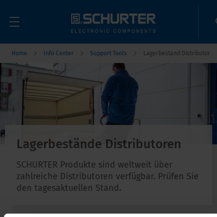
Home
Info Center
Support Tools
Lagerbestand Distributor
Lagerbestände Distributoren
SCHURTER Produkte sind weltweit über
zahlreiche Distributoren verfügbar. Prüfen Sie
den tagesaktuellen Stand.