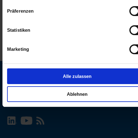
keinen Einfluss auf die Browserdaten. Weitere Informationen
Präferenzen
erhalten Sie in unserer
Datenschutzerklärung
.
Statistiken
Marketing
Alle zulassen
SCHURTER Webseite und Sprache wählen
Ablehnen
INTERNATIONAL - Deutsch