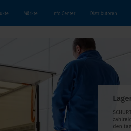
ukte
Märkte
Info Center
Distributoren
Lage
SCHURT
zahlrei
den tag