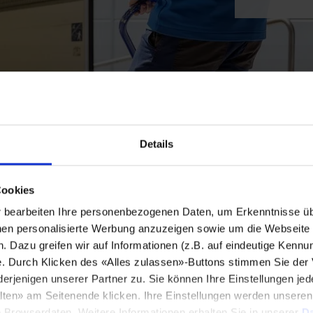
Details
Cookies
bearbeiten Ihre personenbezogenen Daten, um Erkenntnisse üb
en personalisierte Werbung anzuzeigen sowie um die Webseite fü
n. Dazu greifen wir auf Informationen (z.B. auf eindeutige Kennu
e. Durch Klicken des «Alles zulassen»-Buttons stimmen Sie der
enigen unserer Partner zu. Sie können Ihre Einstellungen jede
lten» am Seitenende klicken. Ihre Einstellungen werden unsere
e Browserdaten. Weitere Informationen erhalten Sie in unserer
Da