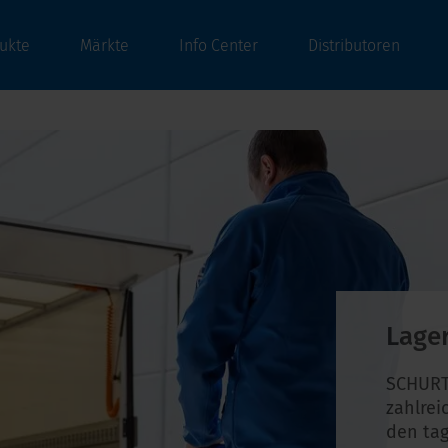
ukte
Märkte
Info Center
Distributoren
Lage
SCHURT
zahlrei
den tag