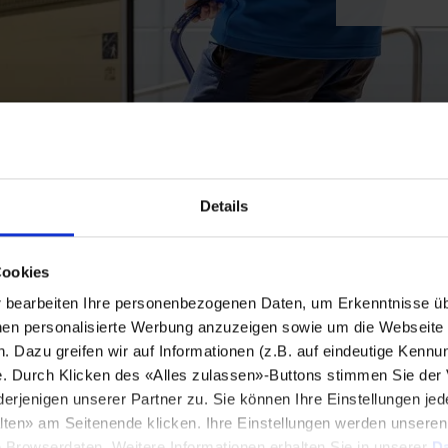
Details
Cookies
bearbeiten Ihre personenbezogenen Daten, um Erkenntnisse üb
en personalisierte Werbung anzuzeigen sowie um die Webseite fü
n. Dazu greifen wir auf Informationen (z.B. auf eindeutige Kennu
e. Durch Klicken des «Alles zulassen»-Buttons stimmen Sie der
enigen unserer Partner zu. Sie können Ihre Einstellungen jede
lten» am Seitenende klicken. Ihre Einstellungen werden unsere
e Browserdaten. Weitere Informationen erhalten Sie in unserer
Da