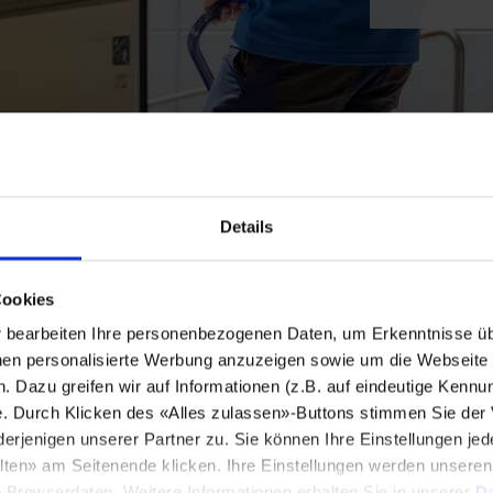
Details
Cookies
bearbeiten Ihre personenbezogenen Daten, um Erkenntnisse üb
en personalisierte Werbung anzuzeigen sowie um die Webseite fü
n. Dazu greifen wir auf Informationen (z.B. auf eindeutige Kennu
e. Durch Klicken des «Alles zulassen»-Buttons stimmen Sie der
enigen unserer Partner zu. Sie können Ihre Einstellungen jede
lten» am Seitenende klicken. Ihre Einstellungen werden unsere
e Browserdaten. Weitere Informationen erhalten Sie in unserer
Da