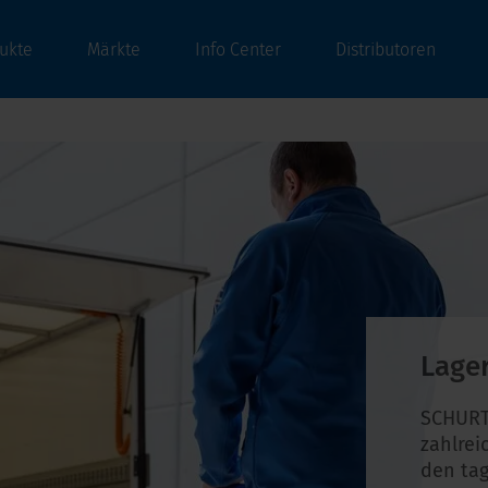
ukte
Märkte
Info Center
Distributoren
Lage
SCHURT
zahlrei
den tag