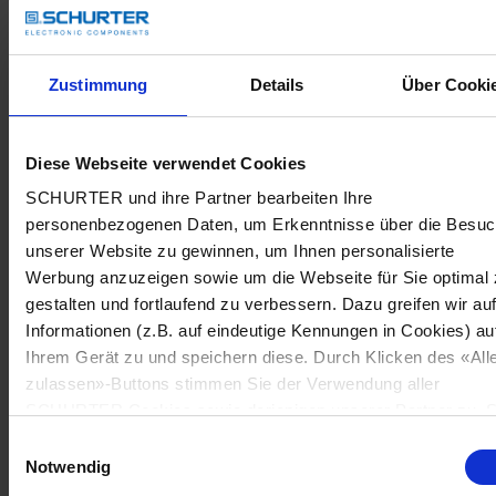
Zustimmung
Details
Über Cooki
Diese Webseite verwendet Cookies
SCHURTER und ihre Partner bearbeiten Ihre
personenbezogenen Daten, um Erkenntnisse über die Besu
unserer Website zu gewinnen, um Ihnen personalisierte
Werbung anzuzeigen sowie um die Webseite für Sie optimal 
gestalten und fortlaufend zu verbessern. Dazu greifen wir au
Informationen (z.B. auf eindeutige Kennungen in Cookies) au
Ihrem Gerät zu und speichern diese. Durch Klicken des «All
zulassen»-Buttons stimmen Sie der Verwendung aller
SCHURTER Cookies sowie derjenigen unserer Partner zu. S
können Ihre Einstellungen jederzeit ändern, indem Sie auf
Einwilligungsauswahl
«Cookie-Einstellungen verwalten» am Seitenende klicken. Ih
Notwendig
Einstellungen werden unseren Partnern gemeldet und haben