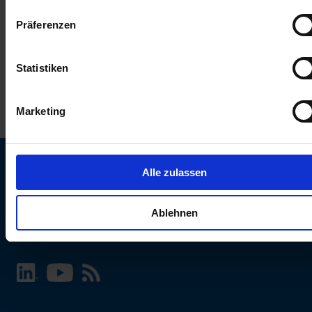
keinen Einfluss auf die Browserdaten. Weitere Informationen
Präferenzen
erhalten Sie in unserer
Datenschutzerklärung
.
Statistiken
Marketing
Alle zulassen
SCHURTER Webseite und Sprache wählen
Ablehnen
INTERNATIONAL - Deutsch