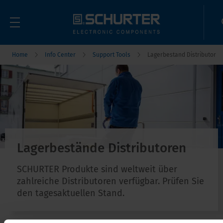
Home
Info Center
Support Tools
Lagerbestand Distributor
Lagerbestände Distributoren
SCHURTER Produkte sind weltweit über
zahlreiche Distributoren verfügbar. Prüfen Sie
den tagesaktuellen Stand.