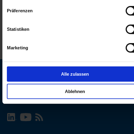
keinen Einfluss auf die Browserdaten. Weitere Informationen
Präferenzen
erhalten Sie in unserer
Datenschutzerklärung
.
Statistiken
Marketing
Alle zulassen
SCHURTER Webseite und Sprache wählen
Ablehnen
INTERNATIONAL - Deutsch