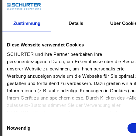
Zustimmung
Details
Über Cooki
Diese Webseite verwendet Cookies
SCHURTER und ihre Partner bearbeiten Ihre
personenbezogenen Daten, um Erkenntnisse über die Besu
unserer Website zu gewinnen, um Ihnen personalisierte
Werbung anzuzeigen sowie um die Webseite für Sie optimal 
gestalten und fortlaufend zu verbessern. Dazu greifen wir au
Informationen (z.B. auf eindeutige Kennungen in Cookies) au
Ihrem Gerät zu und speichern diese. Durch Klicken des «All
zulassen»-Buttons stimmen Sie der Verwendung aller
SCHURTER Cookies sowie derjenigen unserer Partner zu. S
können Ihre Einstellungen jederzeit ändern, indem Sie auf
Einwilligungsauswahl
«Cookie-Einstellungen verwalten» am Seitenende klicken. Ih
Notwendig
Einstellungen werden unseren Partnern gemeldet und haben