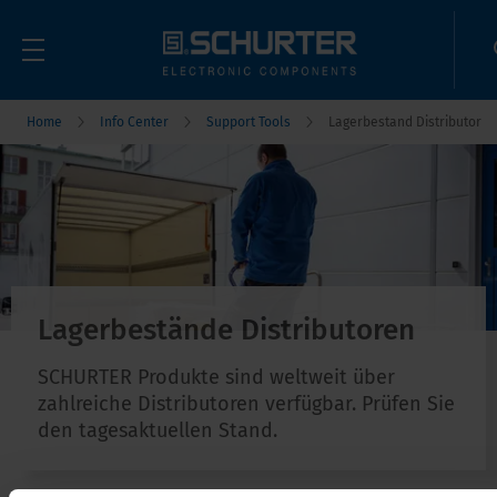
Home
Info Center
Support Tools
Lagerbestand Distributor
Lagerbestände Distributoren
SCHURTER Produkte sind weltweit über
zahlreiche Distributoren verfügbar. Prüfen Sie
den tagesaktuellen Stand.