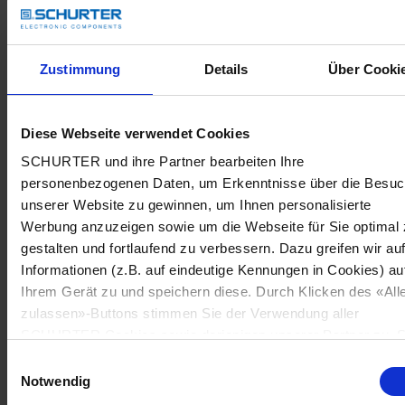
Zustimmung
Details
Über Cooki
Diese Webseite verwendet Cookies
SCHURTER und ihre Partner bearbeiten Ihre
personenbezogenen Daten, um Erkenntnisse über die Besu
unserer Website zu gewinnen, um Ihnen personalisierte
Werbung anzuzeigen sowie um die Webseite für Sie optimal 
gestalten und fortlaufend zu verbessern. Dazu greifen wir au
Informationen (z.B. auf eindeutige Kennungen in Cookies) au
Ihrem Gerät zu und speichern diese. Durch Klicken des «All
zulassen»-Buttons stimmen Sie der Verwendung aller
SCHURTER Cookies sowie derjenigen unserer Partner zu. S
können Ihre Einstellungen jederzeit ändern, indem Sie auf
Einwilligungsauswahl
«Cookie-Einstellungen verwalten» am Seitenende klicken. Ih
Notwendig
Einstellungen werden unseren Partnern gemeldet und haben