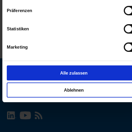
keinen Einfluss auf die Browserdaten. Weitere Informationen
Präferenzen
erhalten Sie in unserer
Datenschutzerklärung
.
Statistiken
Marketing
Alle zulassen
SCHURTER Webseite und Sprache wählen
Ablehnen
INTERNATIONAL - Deutsch