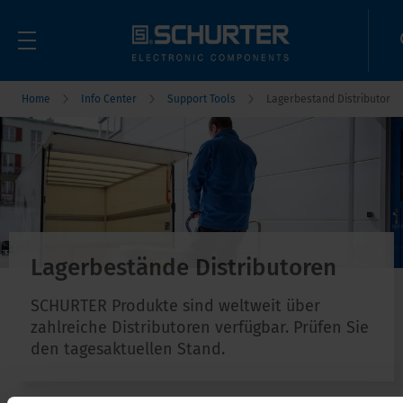
Home
Info Center
Support Tools
Lagerbestand Distributor
Lagerbestände Distributoren
SCHURTER Produkte sind weltweit über
zahlreiche Distributoren verfügbar. Prüfen Sie
den tagesaktuellen Stand.