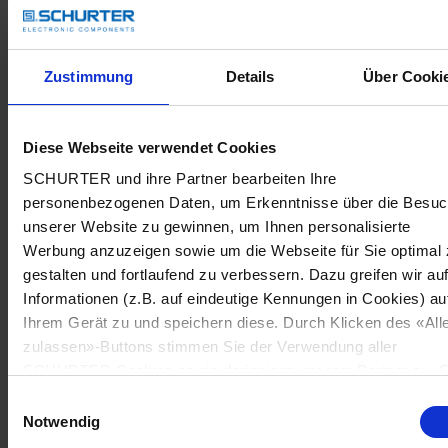
Zustimmung
Details
Über Cooki
Diese Webseite verwendet Cookies
SCHURTER und ihre Partner bearbeiten Ihre
personenbezogenen Daten, um Erkenntnisse über die Besu
unserer Website zu gewinnen, um Ihnen personalisierte
Werbung anzuzeigen sowie um die Webseite für Sie optimal 
gestalten und fortlaufend zu verbessern. Dazu greifen wir au
Informationen (z.B. auf eindeutige Kennungen in Cookies) au
Ihrem Gerät zu und speichern diese. Durch Klicken des «All
zulassen»-Buttons stimmen Sie der Verwendung aller
SCHURTER Cookies sowie derjenigen unserer Partner zu. S
können Ihre Einstellungen jederzeit ändern, indem Sie auf
Einwilligungsauswahl
«Cookie-Einstellungen verwalten» am Seitenende klicken. Ih
Notwendig
Einstellungen werden unseren Partnern gemeldet und haben