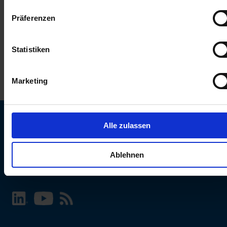
keinen Einfluss auf die Browserdaten. Weitere Informationen
Präferenzen
erhalten Sie in unserer
Datenschutzerklärung
.
Statistiken
Marketing
Alle zulassen
SCHURTER Webseite und Sprache wählen
Ablehnen
INTERNATIONAL - Deutsch