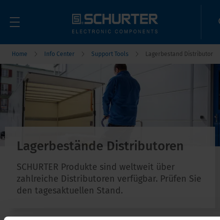
Home
Info Center
Support Tools
Lagerbestand Distributor
Lagerbestände Distributoren
SCHURTER Produkte sind weltweit über
zahlreiche Distributoren verfügbar. Prüfen Sie
den tagesaktuellen Stand.