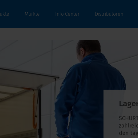
ukte
Märkte
Info Center
Distributoren
Lage
SCHURT
zahlrei
den tag