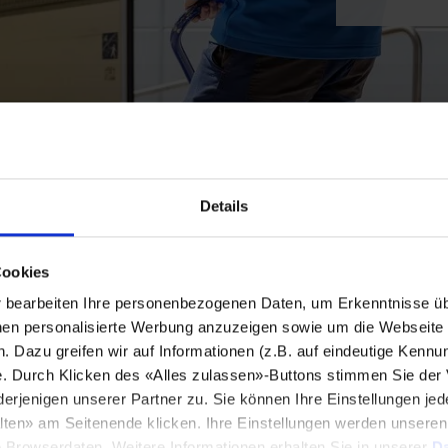
Details
Cookies
bearbeiten Ihre personenbezogenen Daten, um Erkenntnisse üb
en personalisierte Werbung anzuzeigen sowie um die Webseite fü
n. Dazu greifen wir auf Informationen (z.B. auf eindeutige Kennu
e. Durch Klicken des «Alles zulassen»-Buttons stimmen Sie der
enigen unserer Partner zu. Sie können Ihre Einstellungen jede
lten» am Seitenende klicken. Ihre Einstellungen werden unsere
e Browserdaten. Weitere Informationen erhalten Sie in unserer
Da