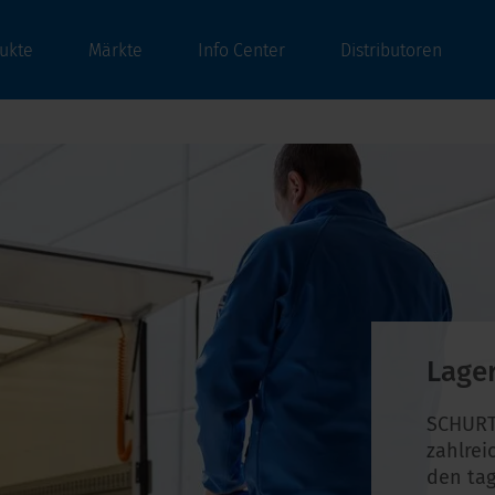
ukte
Märkte
Info Center
Distributoren
Lage
SCHURT
zahlrei
den tag