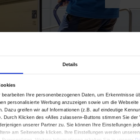
Details
Cookies
bearbeiten Ihre personenbezogenen Daten, um Erkenntnisse üb
en personalisierte Werbung anzuzeigen sowie um die Webseite fü
n. Dazu greifen wir auf Informationen (z.B. auf eindeutige Kennu
e. Durch Klicken des «Alles zulassen»-Buttons stimmen Sie der
enigen unserer Partner zu. Sie können Ihre Einstellungen jede
lten» am Seitenende klicken. Ihre Einstellungen werden unsere
e Browserdaten. Weitere Informationen erhalten Sie in unserer
Da