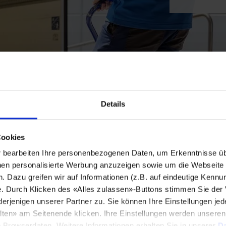
Details
Cookies
bearbeiten Ihre personenbezogenen Daten, um Erkenntnisse üb
en personalisierte Werbung anzuzeigen sowie um die Webseite fü
n. Dazu greifen wir auf Informationen (z.B. auf eindeutige Kennu
e. Durch Klicken des «Alles zulassen»-Buttons stimmen Sie der
enigen unserer Partner zu. Sie können Ihre Einstellungen jede
lten» am Seitenende klicken. Ihre Einstellungen werden unsere
e Browserdaten. Weitere Informationen erhalten Sie in unserer
Da