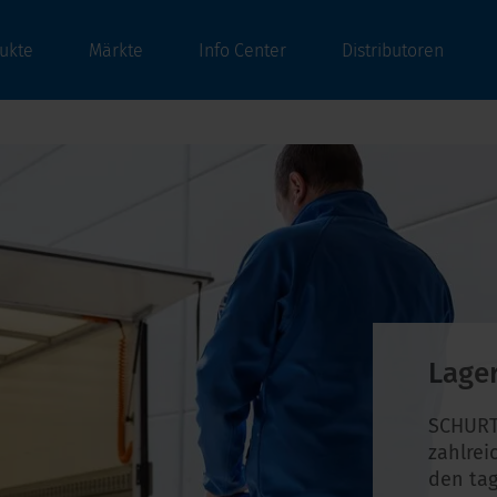
ukte
Märkte
Info Center
Distributoren
Lage
SCHURT
zahlrei
den tag