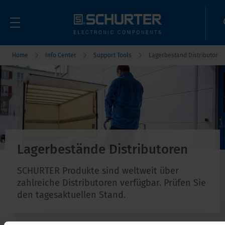
Home
Info Center
Support Tools
Lagerbestand Distributor
Lagerbestände Distributoren
SCHURTER Produkte sind weltweit über
zahlreiche Distributoren verfügbar. Prüfen Sie
den tagesaktuellen Stand.