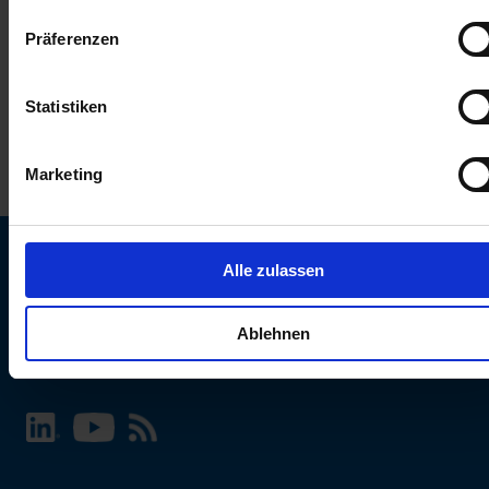
keinen Einfluss auf die Browserdaten. Weitere Informationen
Präferenzen
erhalten Sie in unserer
Datenschutzerklärung
.
Statistiken
Marketing
Alle zulassen
SCHURTER Webseite und Sprache wählen
Ablehnen
INTERNATIONAL - Deutsch