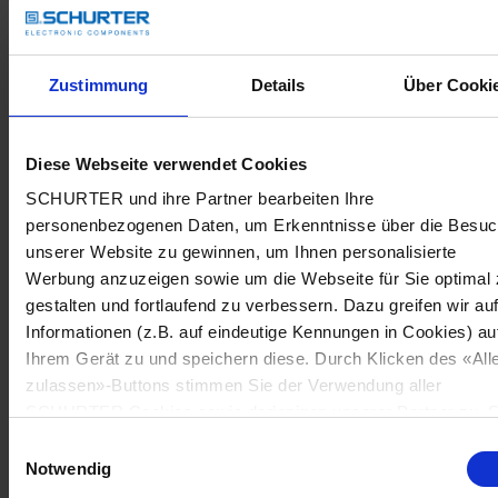
Zustimmung
Details
Über Cooki
Diese Webseite verwendet Cookies
SCHURTER und ihre Partner bearbeiten Ihre
personenbezogenen Daten, um Erkenntnisse über die Besu
unserer Website zu gewinnen, um Ihnen personalisierte
Werbung anzuzeigen sowie um die Webseite für Sie optimal 
gestalten und fortlaufend zu verbessern. Dazu greifen wir au
Informationen (z.B. auf eindeutige Kennungen in Cookies) au
Ihrem Gerät zu und speichern diese. Durch Klicken des «All
zulassen»-Buttons stimmen Sie der Verwendung aller
SCHURTER Cookies sowie derjenigen unserer Partner zu. S
können Ihre Einstellungen jederzeit ändern, indem Sie auf
Einwilligungsauswahl
«Cookie-Einstellungen verwalten» am Seitenende klicken. Ih
Notwendig
Einstellungen werden unseren Partnern gemeldet und haben