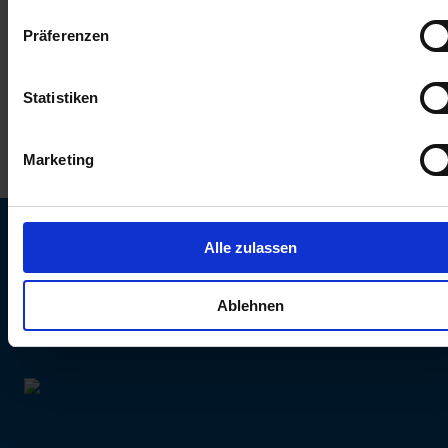
keinen Einfluss auf die Browserdaten. Weitere Informationen
Präferenzen
erhalten Sie in unserer
Datenschutzerklärung
.
Statistiken
Marketing
Alle zulassen
SCHURTER Webseite und Sprache wählen
Ablehnen
INTERNATIONAL - Deutsch