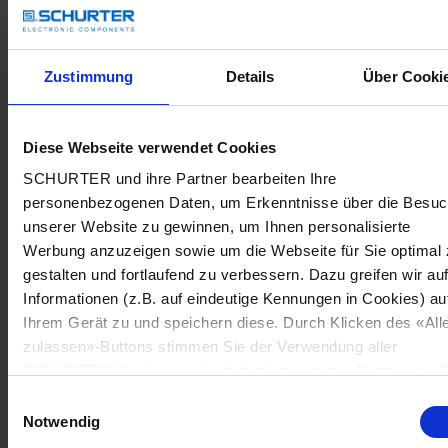
Zustimmung
Details
Über Cooki
Diese Webseite verwendet Cookies
SCHURTER und ihre Partner bearbeiten Ihre
personenbezogenen Daten, um Erkenntnisse über die Besu
unserer Website zu gewinnen, um Ihnen personalisierte
Werbung anzuzeigen sowie um die Webseite für Sie optimal 
gestalten und fortlaufend zu verbessern. Dazu greifen wir au
Informationen (z.B. auf eindeutige Kennungen in Cookies) au
Ihrem Gerät zu und speichern diese. Durch Klicken des «All
zulassen»-Buttons stimmen Sie der Verwendung aller
SCHURTER Cookies sowie derjenigen unserer Partner zu. S
können Ihre Einstellungen jederzeit ändern, indem Sie auf
Einwilligungsauswahl
«Cookie-Einstellungen verwalten» am Seitenende klicken. Ih
Notwendig
Einstellungen werden unseren Partnern gemeldet und haben