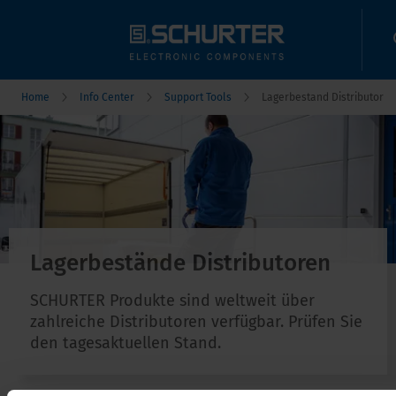
Home
Info Center
Support Tools
Lagerbestand Distributor
Lagerbestände Distributoren
SCHURTER Produkte sind weltweit über
zahlreiche Distributoren verfügbar. Prüfen Sie
den tagesaktuellen Stand.