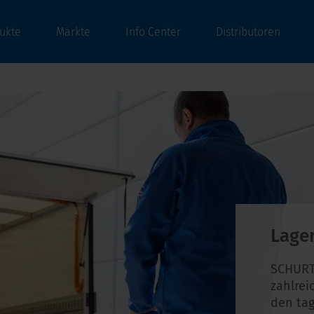
ukte
Märkte
Info Center
Distributoren
Lage
SCHURT
zahlrei
den tag