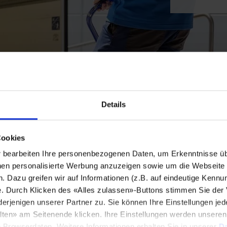
Details
Cookies
bearbeiten Ihre personenbezogenen Daten, um Erkenntnisse üb
en personalisierte Werbung anzuzeigen sowie um die Webseite fü
n. Dazu greifen wir auf Informationen (z.B. auf eindeutige Kennu
e. Durch Klicken des «Alles zulassen»-Buttons stimmen Sie der
enigen unserer Partner zu. Sie können Ihre Einstellungen jede
lten» am Seitenende klicken. Ihre Einstellungen werden unsere
e Browserdaten. Weitere Informationen erhalten Sie in unserer
Da