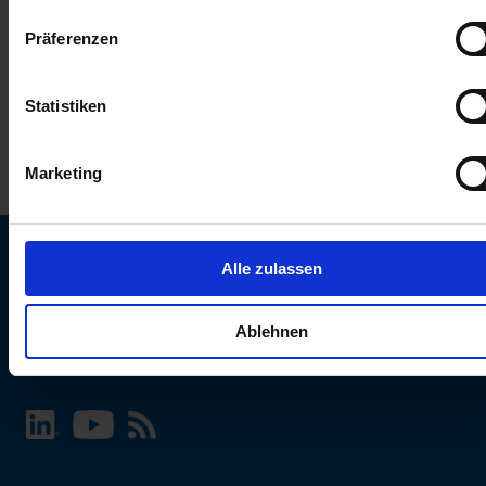
keinen Einfluss auf die Browserdaten. Weitere Informationen
Präferenzen
erhalten Sie in unserer
Datenschutzerklärung
.
Statistiken
Marketing
Alle zulassen
SCHURTER Webseite und Sprache wählen
Ablehnen
INTERNATIONAL - Deutsch