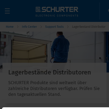
Home
Info Center
Support Tools
Lagerbestand Distributor
Lagerbestände Distributoren
SCHURTER Produkte sind weltweit über
zahlreiche Distributoren verfügbar. Prüfen Sie
den tagesaktuellen Stand.