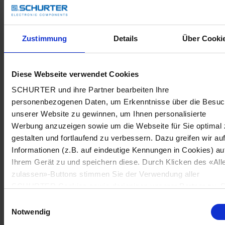
Zustimmung
Details
Über Cooki
Diese Webseite verwendet Cookies
SCHURTER und ihre Partner bearbeiten Ihre
personenbezogenen Daten, um Erkenntnisse über die Besu
unserer Website zu gewinnen, um Ihnen personalisierte
Werbung anzuzeigen sowie um die Webseite für Sie optimal 
gestalten und fortlaufend zu verbessern. Dazu greifen wir au
Informationen (z.B. auf eindeutige Kennungen in Cookies) au
Ihrem Gerät zu und speichern diese. Durch Klicken des «All
zulassen»-Buttons stimmen Sie der Verwendung aller
SCHURTER Cookies sowie derjenigen unserer Partner zu. S
können Ihre Einstellungen jederzeit ändern, indem Sie auf
Einwilligungsauswahl
«Cookie-Einstellungen verwalten» am Seitenende klicken. Ih
Notwendig
Einstellungen werden unseren Partnern gemeldet und haben