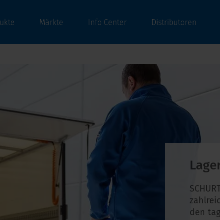
ukte
Märkte
Info Center
Distributoren
Lage
SCHURT
zahlrei
den tag