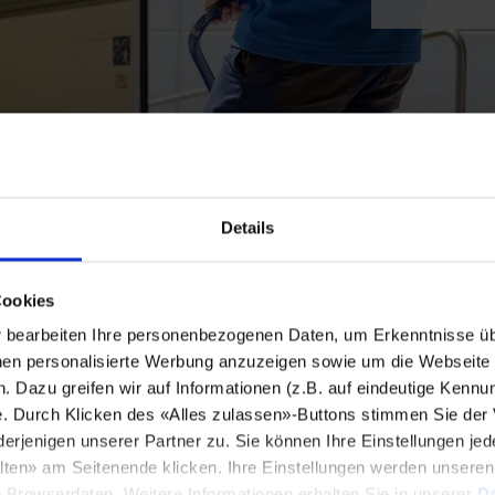
Details
Cookies
bearbeiten Ihre personenbezogenen Daten, um Erkenntnisse üb
en personalisierte Werbung anzuzeigen sowie um die Webseite fü
n. Dazu greifen wir auf Informationen (z.B. auf eindeutige Kennu
e. Durch Klicken des «Alles zulassen»-Buttons stimmen Sie der
enigen unserer Partner zu. Sie können Ihre Einstellungen jede
lten» am Seitenende klicken. Ihre Einstellungen werden unsere
e Browserdaten. Weitere Informationen erhalten Sie in unserer
Da