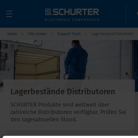
Home
Info Center
Support Tools
Lagerbestand Distributor
Lagerbestände Distributoren
SCHURTER Produkte sind weltweit über
zahlreiche Distributoren verfügbar. Prüfen Sie
den tagesaktuellen Stand.