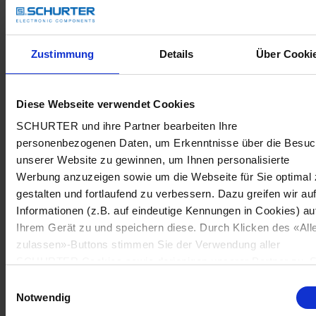
Zustimmung
Details
Über Cooki
Diese Webseite verwendet Cookies
SCHURTER und ihre Partner bearbeiten Ihre
personenbezogenen Daten, um Erkenntnisse über die Besu
unserer Website zu gewinnen, um Ihnen personalisierte
Werbung anzuzeigen sowie um die Webseite für Sie optimal 
gestalten und fortlaufend zu verbessern. Dazu greifen wir au
Informationen (z.B. auf eindeutige Kennungen in Cookies) au
Ihrem Gerät zu und speichern diese. Durch Klicken des «All
zulassen»-Buttons stimmen Sie der Verwendung aller
SCHURTER Cookies sowie derjenigen unserer Partner zu. S
können Ihre Einstellungen jederzeit ändern, indem Sie auf
Einwilligungsauswahl
«Cookie-Einstellungen verwalten» am Seitenende klicken. Ih
Notwendig
Einstellungen werden unseren Partnern gemeldet und haben