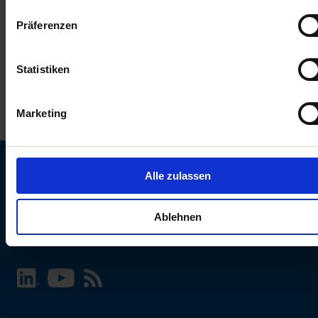
keinen Einfluss auf die Browserdaten. Weitere Informationen
Präferenzen
erhalten Sie in unserer
Datenschutzerklärung
.
Statistiken
Marketing
Alle zulassen
SCHURTER Webseite und Sprache wählen
Ablehnen
INTERNATIONAL - Deutsch