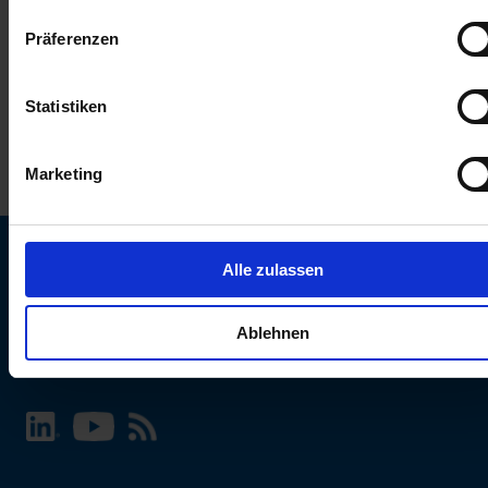
keinen Einfluss auf die Browserdaten. Weitere Informationen
Präferenzen
erhalten Sie in unserer
Datenschutzerklärung
.
Statistiken
Marketing
Alle zulassen
SCHURTER Webseite und Sprache wählen
Ablehnen
INTERNATIONAL - Deutsch