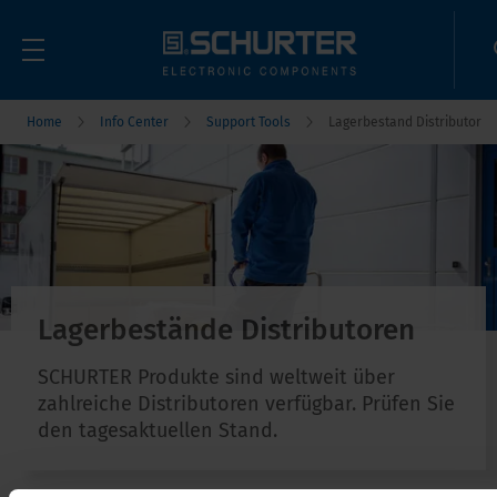
Home
Info Center
Support Tools
Lagerbestand Distributor
Lagerbestände Distributoren
SCHURTER Produkte sind weltweit über
zahlreiche Distributoren verfügbar. Prüfen Sie
den tagesaktuellen Stand.