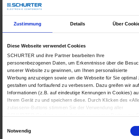
Zustimmung
Details
Über Cooki
Diese Webseite verwendet Cookies
SCHURTER und ihre Partner bearbeiten Ihre
personenbezogenen Daten, um Erkenntnisse über die Besu
unserer Website zu gewinnen, um Ihnen personalisierte
Werbung anzuzeigen sowie um die Webseite für Sie optimal 
gestalten und fortlaufend zu verbessern. Dazu greifen wir au
Informationen (z.B. auf eindeutige Kennungen in Cookies) au
Ihrem Gerät zu und speichern diese. Durch Klicken des «All
zulassen»-Buttons stimmen Sie der Verwendung aller
SCHURTER Cookies sowie derjenigen unserer Partner zu. S
können Ihre Einstellungen jederzeit ändern, indem Sie auf
Einwilligungsauswahl
«Cookie-Einstellungen verwalten» am Seitenende klicken. Ih
Notwendig
Einstellungen werden unseren Partnern gemeldet und haben