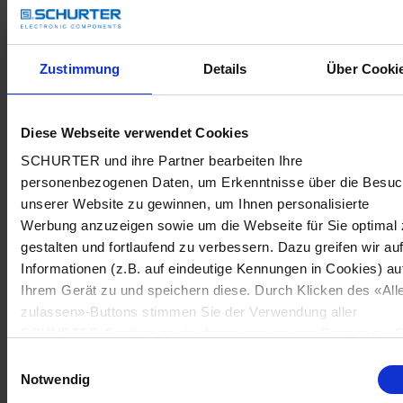
Zustimmung
Details
Über Cooki
Diese Webseite verwendet Cookies
SCHURTER und ihre Partner bearbeiten Ihre
personenbezogenen Daten, um Erkenntnisse über die Besu
unserer Website zu gewinnen, um Ihnen personalisierte
Werbung anzuzeigen sowie um die Webseite für Sie optimal 
gestalten und fortlaufend zu verbessern. Dazu greifen wir au
Informationen (z.B. auf eindeutige Kennungen in Cookies) au
Ihrem Gerät zu und speichern diese. Durch Klicken des «All
zulassen»-Buttons stimmen Sie der Verwendung aller
SCHURTER Cookies sowie derjenigen unserer Partner zu. S
können Ihre Einstellungen jederzeit ändern, indem Sie auf
Einwilligungsauswahl
«Cookie-Einstellungen verwalten» am Seitenende klicken. Ih
Notwendig
Einstellungen werden unseren Partnern gemeldet und haben