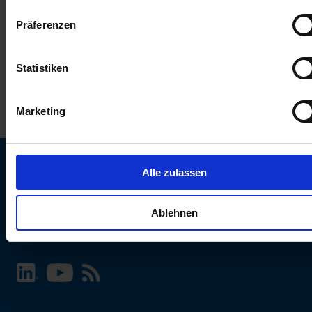
keinen Einfluss auf die Browserdaten. Weitere Informationen
Präferenzen
erhalten Sie in unserer
Datenschutzerklärung
.
Statistiken
Marketing
Alle zulassen
SCHURTER Webseite und Sprache wählen
Ablehnen
INTERNATIONAL - Deutsch