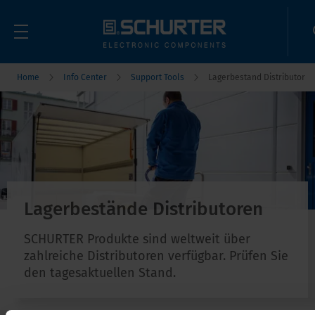
Home
Info Center
Support Tools
Lagerbestand Distributor
Lagerbestände Distributoren
SCHURTER Produkte sind weltweit über
zahlreiche Distributoren verfügbar. Prüfen Sie
den tagesaktuellen Stand.