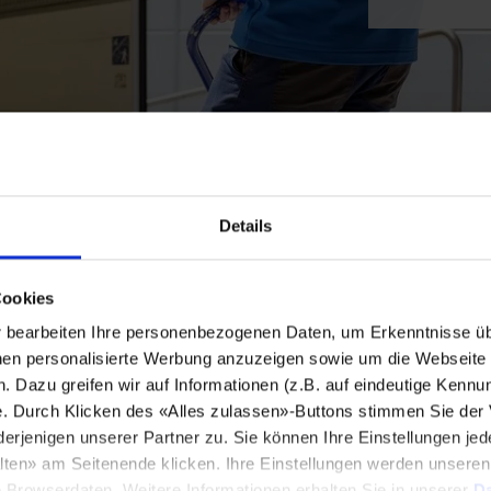
Details
Cookies
bearbeiten Ihre personenbezogenen Daten, um Erkenntnisse üb
en personalisierte Werbung anzuzeigen sowie um die Webseite fü
n. Dazu greifen wir auf Informationen (z.B. auf eindeutige Kennu
e. Durch Klicken des «Alles zulassen»-Buttons stimmen Sie der
enigen unserer Partner zu. Sie können Ihre Einstellungen jede
lten» am Seitenende klicken. Ihre Einstellungen werden unsere
e Browserdaten. Weitere Informationen erhalten Sie in unserer
Da