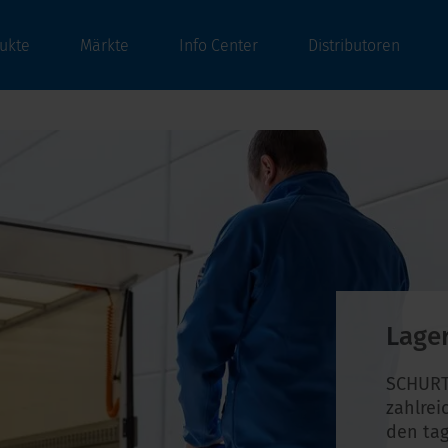
ukte
Märkte
Info Center
Distributoren
Lage
SCHURT
zahlrei
den tag