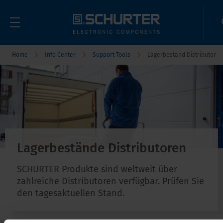
Home
Info Center
Support Tools
Lagerbestand Distributor
Lagerbestände Distributoren
SCHURTER Produkte sind weltweit über
zahlreiche Distributoren verfügbar. Prüfen Sie
den tagesaktuellen Stand.