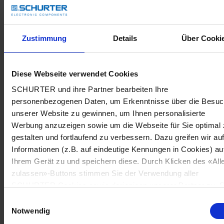
Zustimmung
Details
Über Cooki
Diese Webseite verwendet Cookies
SCHURTER und ihre Partner bearbeiten Ihre
personenbezogenen Daten, um Erkenntnisse über die Besu
unserer Website zu gewinnen, um Ihnen personalisierte
Werbung anzuzeigen sowie um die Webseite für Sie optimal 
gestalten und fortlaufend zu verbessern. Dazu greifen wir au
Informationen (z.B. auf eindeutige Kennungen in Cookies) au
Ihrem Gerät zu und speichern diese. Durch Klicken des «All
zulassen»-Buttons stimmen Sie der Verwendung aller
SCHURTER Cookies sowie derjenigen unserer Partner zu. S
können Ihre Einstellungen jederzeit ändern, indem Sie auf
Einwilligungsauswahl
«Cookie-Einstellungen verwalten» am Seitenende klicken. Ih
Notwendig
Einstellungen werden unseren Partnern gemeldet und haben