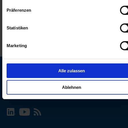
keinen Einfluss auf die Browserdaten. Weitere Informationen
Präferenzen
erhalten Sie in unserer
Datenschutzerklärung
.
Statistiken
Marketing
Alle zulassen
SCHURTER Webseite und Sprache wählen
Ablehnen
INTERNATIONAL - Deutsch