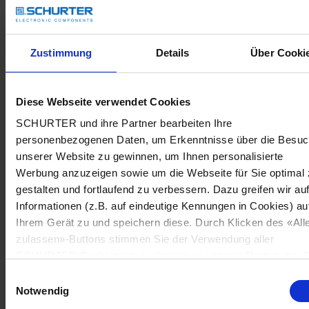
Zustimmung
Details
Über Cooki
Diese Webseite verwendet Cookies
SCHURTER und ihre Partner bearbeiten Ihre
personenbezogenen Daten, um Erkenntnisse über die Besu
unserer Website zu gewinnen, um Ihnen personalisierte
Werbung anzuzeigen sowie um die Webseite für Sie optimal 
gestalten und fortlaufend zu verbessern. Dazu greifen wir au
Informationen (z.B. auf eindeutige Kennungen in Cookies) au
Ihrem Gerät zu und speichern diese. Durch Klicken des «All
zulassen»-Buttons stimmen Sie der Verwendung aller
SCHURTER Cookies sowie derjenigen unserer Partner zu. S
können Ihre Einstellungen jederzeit ändern, indem Sie auf
Einwilligungsauswahl
«Cookie-Einstellungen verwalten» am Seitenende klicken. Ih
Notwendig
Einstellungen werden unseren Partnern gemeldet und haben