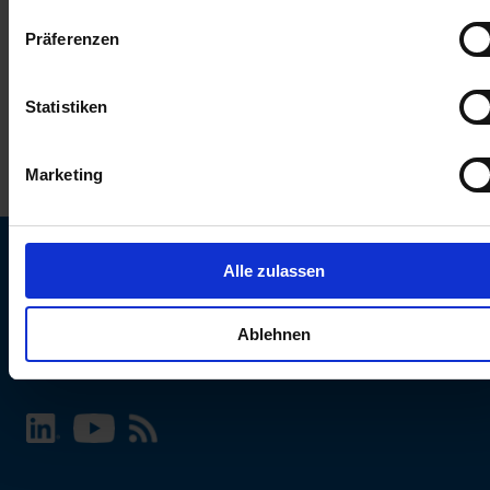
keinen Einfluss auf die Browserdaten. Weitere Informationen
Präferenzen
erhalten Sie in unserer
Datenschutzerklärung
.
Statistiken
Marketing
Alle zulassen
SCHURTER Webseite und Sprache wählen
Ablehnen
INTERNATIONAL - Deutsch