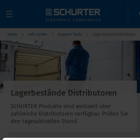
Home
Info Center
Support Tools
Lagerbestand Distributor
Lagerbestände Distributoren
SCHURTER Produkte sind weltweit über
zahlreiche Distributoren verfügbar. Prüfen Sie
den tagesaktuellen Stand.