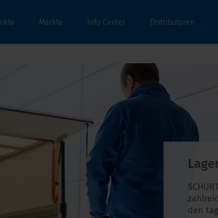
ukte
Märkte
Info Center
Distributoren
Lage
SCHURT
zahlrei
den tag