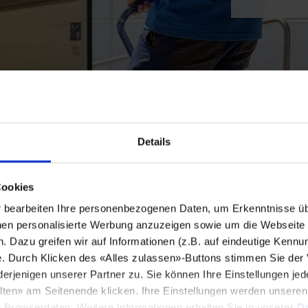
Details
Cookies
bearbeiten Ihre personenbezogenen Daten, um Erkenntnisse üb
en personalisierte Werbung anzuzeigen sowie um die Webseite fü
n. Dazu greifen wir auf Informationen (z.B. auf eindeutige Kennu
e. Durch Klicken des «Alles zulassen»-Buttons stimmen Sie der
enigen unserer Partner zu. Sie können Ihre Einstellungen jede
lten» am Seitenende klicken. Ihre Einstellungen werden unsere
e Browserdaten. Weitere Informationen erhalten Sie in unserer
Da