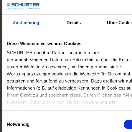
Zustimmung
Details
Über Cooki
Diese Webseite verwendet Cookies
SCHURTER und ihre Partner bearbeiten Ihre
personenbezogenen Daten, um Erkenntnisse über die Besu
unserer Website zu gewinnen, um Ihnen personalisierte
Werbung anzuzeigen sowie um die Webseite für Sie optimal 
gestalten und fortlaufend zu verbessern. Dazu greifen wir au
Informationen (z.B. auf eindeutige Kennungen in Cookies) au
Ihrem Gerät zu und speichern diese. Durch Klicken des «All
zulassen»-Buttons stimmen Sie der Verwendung aller
SCHURTER Cookies sowie derjenigen unserer Partner zu. S
können Ihre Einstellungen jederzeit ändern, indem Sie auf
Einwilligungsauswahl
«Cookie-Einstellungen verwalten» am Seitenende klicken. Ih
Notwendig
Einstellungen werden unseren Partnern gemeldet und haben