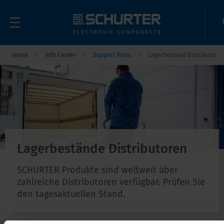
Home
Info Center
Support Tools
Lagerbestand Distributor
Lagerbestände Distributoren
SCHURTER Produkte sind weltweit über
zahlreiche Distributoren verfügbar. Prüfen Sie
den tagesaktuellen Stand.