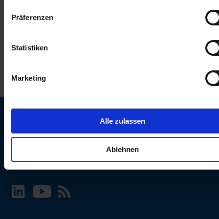
keinen Einfluss auf die Browserdaten. Weitere Informationen
Präferenzen
erhalten Sie in unserer
Datenschutzerklärung
.
Statistiken
Marketing
Alle zulassen
SCHURTER Webseite und Sprache wählen
Ablehnen
INTERNATIONAL - Deutsch