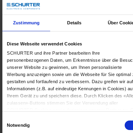
Zustimmung
Details
Über Cooki
Diese Webseite verwendet Cookies
SCHURTER und ihre Partner bearbeiten Ihre
personenbezogenen Daten, um Erkenntnisse über die Besu
unserer Website zu gewinnen, um Ihnen personalisierte
Werbung anzuzeigen sowie um die Webseite für Sie optimal 
gestalten und fortlaufend zu verbessern. Dazu greifen wir au
Informationen (z.B. auf eindeutige Kennungen in Cookies) au
Ihrem Gerät zu und speichern diese. Durch Klicken des «All
zulassen»-Buttons stimmen Sie der Verwendung aller
SCHURTER Cookies sowie derjenigen unserer Partner zu. S
können Ihre Einstellungen jederzeit ändern, indem Sie auf
Einwilligungsauswahl
«Cookie-Einstellungen verwalten» am Seitenende klicken. Ih
Notwendig
Einstellungen werden unseren Partnern gemeldet und haben