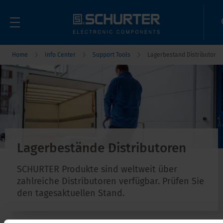
Home
Info Center
Support Tools
Lagerbestand Distributor
Lagerbestände Distributoren
SCHURTER Produkte sind weltweit über
zahlreiche Distributoren verfügbar. Prüfen Sie
den tagesaktuellen Stand.