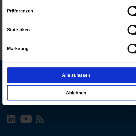
keinen Einfluss auf die Browserdaten. Weitere Informationen
Präferenzen
erhalten Sie in unserer
Datenschutzerklärung
.
Statistiken
Marketing
Alle zulassen
SCHURTER Webseite und Sprache wählen
Ablehnen
INTERNATIONAL - Deutsch