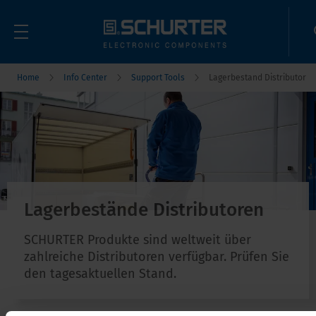
Home
Info Center
Support Tools
Lagerbestand Distributor
Lagerbestände Distributoren
SCHURTER Produkte sind weltweit über
zahlreiche Distributoren verfügbar. Prüfen Sie
den tagesaktuellen Stand.