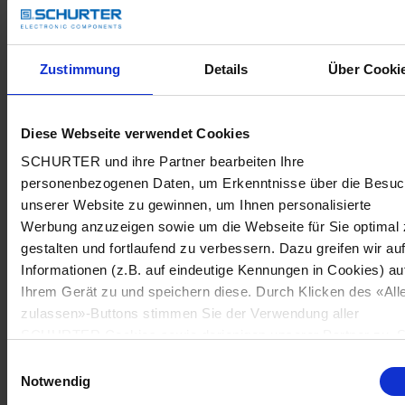
Zustimmung
Details
Über Cooki
Diese Webseite verwendet Cookies
SCHURTER und ihre Partner bearbeiten Ihre
personenbezogenen Daten, um Erkenntnisse über die Besu
unserer Website zu gewinnen, um Ihnen personalisierte
Werbung anzuzeigen sowie um die Webseite für Sie optimal 
gestalten und fortlaufend zu verbessern. Dazu greifen wir au
Informationen (z.B. auf eindeutige Kennungen in Cookies) au
Ihrem Gerät zu und speichern diese. Durch Klicken des «All
zulassen»-Buttons stimmen Sie der Verwendung aller
SCHURTER Cookies sowie derjenigen unserer Partner zu. S
können Ihre Einstellungen jederzeit ändern, indem Sie auf
Einwilligungsauswahl
«Cookie-Einstellungen verwalten» am Seitenende klicken. Ih
Notwendig
Einstellungen werden unseren Partnern gemeldet und haben