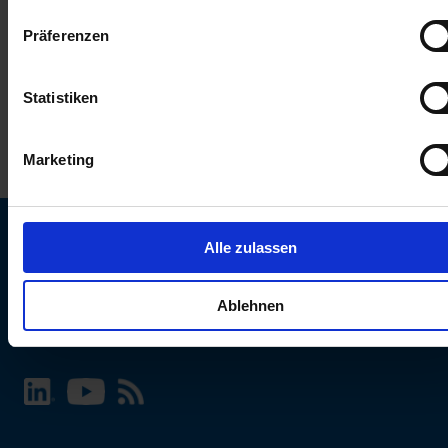
keinen Einfluss auf die Browserdaten. Weitere Informationen
Präferenzen
erhalten Sie in unserer
Datenschutzerklärung
.
Statistiken
Marketing
Alle zulassen
SCHURTER Webseite und Sprache wählen
Ablehnen
INTERNATIONAL - Deutsch