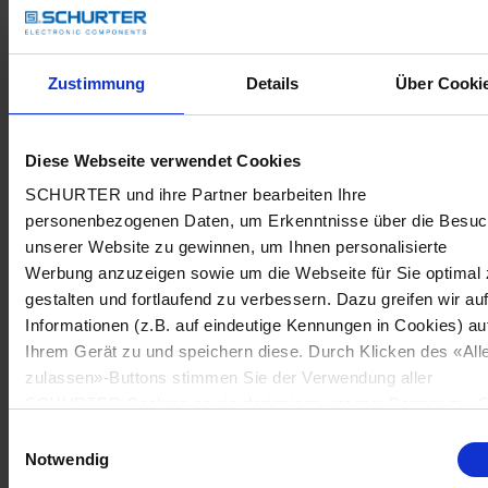
Zustimmung
Details
Über Cooki
Diese Webseite verwendet Cookies
SCHURTER und ihre Partner bearbeiten Ihre
personenbezogenen Daten, um Erkenntnisse über die Besu
unserer Website zu gewinnen, um Ihnen personalisierte
Werbung anzuzeigen sowie um die Webseite für Sie optimal 
gestalten und fortlaufend zu verbessern. Dazu greifen wir au
Informationen (z.B. auf eindeutige Kennungen in Cookies) au
Ihrem Gerät zu und speichern diese. Durch Klicken des «All
zulassen»-Buttons stimmen Sie der Verwendung aller
SCHURTER Cookies sowie derjenigen unserer Partner zu. S
können Ihre Einstellungen jederzeit ändern, indem Sie auf
Einwilligungsauswahl
«Cookie-Einstellungen verwalten» am Seitenende klicken. Ih
Notwendig
Einstellungen werden unseren Partnern gemeldet und haben