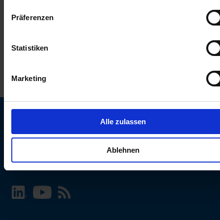
keinen Einfluss auf die Browserdaten. Weitere Informationen
Präferenzen
erhalten Sie in unserer
Datenschutzerklärung
.
Statistiken
Marketing
Alle zulassen
SCHURTER Webseite und Sprache wählen
Ablehnen
INTERNATIONAL - Deutsch