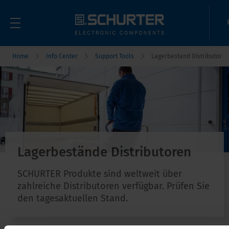
Home
Info Center
Support Tools
Lagerbestand Distributor
Lagerbestände Distributoren
SCHURTER Produkte sind weltweit über
zahlreiche Distributoren verfügbar. Prüfen Sie
den tagesaktuellen Stand.