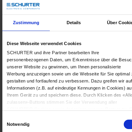
Zustimmung
Details
Über Cooki
Diese Webseite verwendet Cookies
SCHURTER und ihre Partner bearbeiten Ihre
personenbezogenen Daten, um Erkenntnisse über die Besu
unserer Website zu gewinnen, um Ihnen personalisierte
Werbung anzuzeigen sowie um die Webseite für Sie optimal 
gestalten und fortlaufend zu verbessern. Dazu greifen wir au
Informationen (z.B. auf eindeutige Kennungen in Cookies) au
Ihrem Gerät zu und speichern diese. Durch Klicken des «All
zulassen»-Buttons stimmen Sie der Verwendung aller
SCHURTER Cookies sowie derjenigen unserer Partner zu. S
können Ihre Einstellungen jederzeit ändern, indem Sie auf
Einwilligungsauswahl
«Cookie-Einstellungen verwalten» am Seitenende klicken. Ih
Notwendig
Einstellungen werden unseren Partnern gemeldet und haben