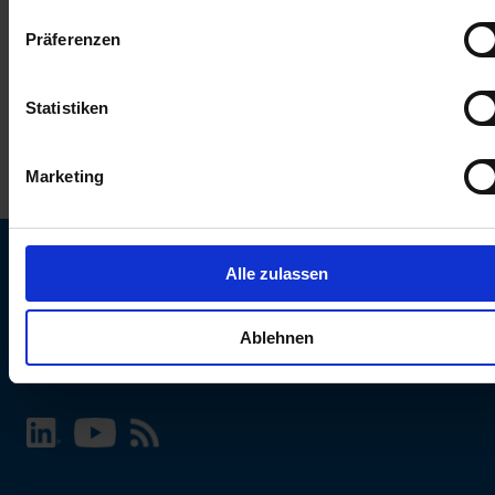
keinen Einfluss auf die Browserdaten. Weitere Informationen
Präferenzen
erhalten Sie in unserer
Datenschutzerklärung
.
Statistiken
Marketing
Alle zulassen
SCHURTER Webseite und Sprache wählen
Ablehnen
INTERNATIONAL - Deutsch