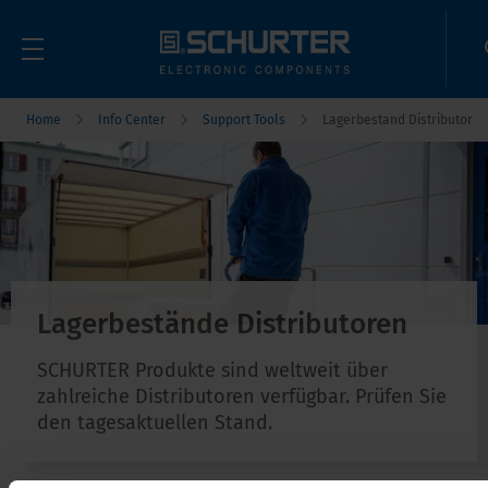
Home
Info Center
Support Tools
Lagerbestand Distributor
Lagerbestände Distributoren
SCHURTER Produkte sind weltweit über
zahlreiche Distributoren verfügbar. Prüfen Sie
den tagesaktuellen Stand.