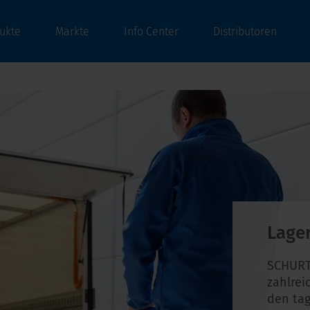
ukte
Märkte
Info Center
Distributoren
Lage
SCHURT
zahlrei
den tag