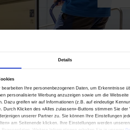
Details
Cookies
bearbeiten Ihre personenbezogenen Daten, um Erkenntnisse üb
en personalisierte Werbung anzuzeigen sowie um die Webseite fü
n. Dazu greifen wir auf Informationen (z.B. auf eindeutige Kennu
e. Durch Klicken des «Alles zulassen»-Buttons stimmen Sie der
enigen unserer Partner zu. Sie können Ihre Einstellungen jede
lten» am Seitenende klicken. Ihre Einstellungen werden unsere
e Browserdaten. Weitere Informationen erhalten Sie in unserer
Da