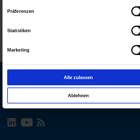
keinen Einfluss auf die Browserdaten. Weitere Informationen
Präferenzen
erhalten Sie in unserer
Datenschutzerklärung
.
Statistiken
Marketing
Alle zulassen
SCHURTER Webseite und Sprache wählen
Ablehnen
INTERNATIONAL - Deutsch