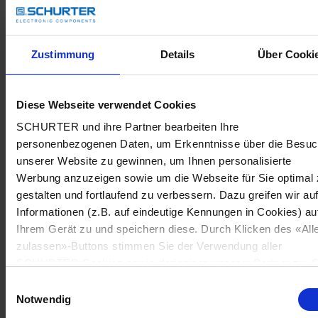
Zustimmung
Details
Über Cooki
Diese Webseite verwendet Cookies
SCHURTER und ihre Partner bearbeiten Ihre
personenbezogenen Daten, um Erkenntnisse über die Besu
unserer Website zu gewinnen, um Ihnen personalisierte
Werbung anzuzeigen sowie um die Webseite für Sie optimal 
gestalten und fortlaufend zu verbessern. Dazu greifen wir au
Informationen (z.B. auf eindeutige Kennungen in Cookies) au
Ihrem Gerät zu und speichern diese. Durch Klicken des «All
zulassen»-Buttons stimmen Sie der Verwendung aller
SCHURTER Cookies sowie derjenigen unserer Partner zu. S
können Ihre Einstellungen jederzeit ändern, indem Sie auf
Einwilligungsauswahl
«Cookie-Einstellungen verwalten» am Seitenende klicken. Ih
Notwendig
Einstellungen werden unseren Partnern gemeldet und haben