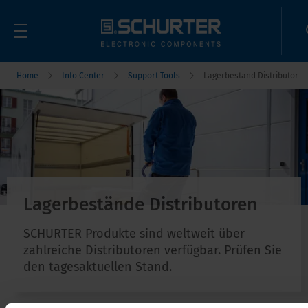
Home
Info Center
Support Tools
Lagerbestand Distributor
Lagerbestände Distributoren
SCHURTER Produkte sind weltweit über
zahlreiche Distributoren verfügbar. Prüfen Sie
den tagesaktuellen Stand.